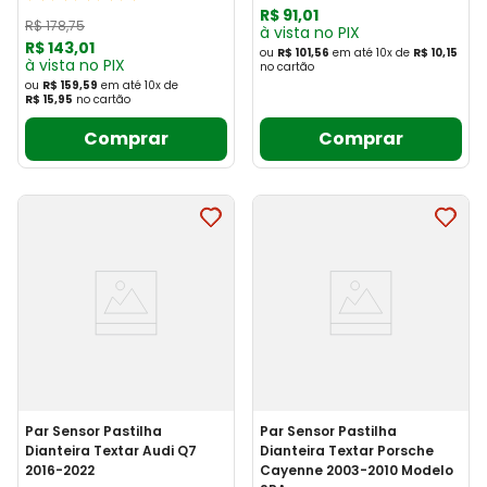
R$
91
,
01
R$
178
,
75
à vista no PIX
R$
143
,
01
ou
R$ 101,56
em até
10
x
de
R$ 10,15
à vista no PIX
no cartão
ou
R$ 159,59
em até
10
x
de
R$ 15,95
no cartão
Comprar
Comprar
Par Sensor Pastilha
Par Sensor Pastilha
Dianteira Textar Audi Q7
Dianteira Textar Porsche
2016-2022
Cayenne 2003-2010 Modelo