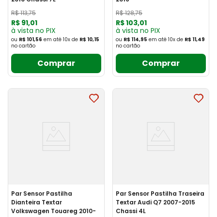
R$
113
,
75
R$
128
,
75
R$
91
,
01
R$
103
,
01
à vista no PIX
à vista no PIX
ou
R$ 101,56
em até
10
x
de
R$ 10,15
ou
R$ 114,95
em até
10
x
de
R$ 11,49
no cartão
no cartão
Comprar
Comprar
Par Sensor Pastilha
Par Sensor Pastilha Traseira
Dianteira Textar
Textar Audi Q7 2007-2015
Volkswagen Touareg 2010-
Chassi 4L