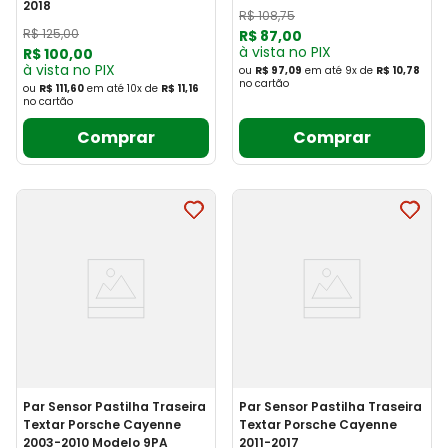
2018
R$
108
,
75
R$
125
,
00
R$
87
,
00
à vista no PIX
R$
100
,
00
à vista no PIX
ou
R$ 97,09
em até
9
x
de
R$ 10,78
no cartão
ou
R$ 111,60
em até
10
x
de
R$ 11,16
no cartão
Comprar
Comprar
Par Sensor Pastilha Traseira
Par Sensor Pastilha Traseira
Textar Porsche Cayenne
Textar Porsche Cayenne
2003-2010 Modelo 9PA
2011-2017