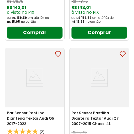
R$
178
,
75
R$
178
,
75
R$
143
,
01
R$
143
,
01
à vista no PIX
à vista no PIX
ou
R$ 159,59
em até
10
x
de
ou
R$ 159,59
em até
10
x
de
R$ 15,95
no cartão
R$ 15,95
no cartão
Comprar
Comprar
Par Sensor Pastilha
Par Sensor Pastilha
Dianteira Textar Audi Q5
Dianteira Textar Audi Q7
2017-2022
2007-2015 Chassi 4L
R$
113
,
75
(2)