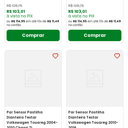
R$
128
,
75
R$
128
,
75
R$
103
,
01
R$
103
,
01
à vista no PIX
à vista no PIX
ou
R$ 114,95
em até
10
x
de
R$ 11,49
ou
R$ 114,95
em até
10
x
de
R$ 11,49
no cartão
no cartão
Comprar
Comprar
Par Sensor Pastilha
Par Sensor Pastilha
Dianteira Textar
Dianteira Textar
Volkswagen Touareg 2004-
Volkswagen Touareg 2010-
2010 Chassi 7L
2016