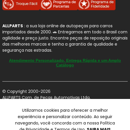
ALLPARTS
: a sua loja online de autopeças para carros
importados desde 2000. 🚗 Entregamos em todo o Brasil com
agilidade e preço justo. Encontre peças de reposição originais
das melhores marcas e tenha a garantia de qualidade e
segurança nas estradas.
Atendimento Personalizado, Entrega Rápida e um Amplo
Catálogo
© Copyright 2000-2026
ALLPARTS Com. de Peças Automotivas Ltda.
CNPJ 03.724.695/0001-42 - Av. Avelino Capellato, 450 - Santa
Claudina - Vinhedo/SP - CEP 13284-480.
Utilizamos cookies para oferecer a melhor
experiência e personalizar conteúdo. Ao seguir
Preços, condições de pagamento e frete exclusivos para compras via
navegando, você concorda com a nossa Política
internet utilizando CPF, podendo variar na Loja Física e Televendas.
Preços e descontos podem variar no checkout.
de Privacidade e Termos de Uso.
SAIBA MAIS