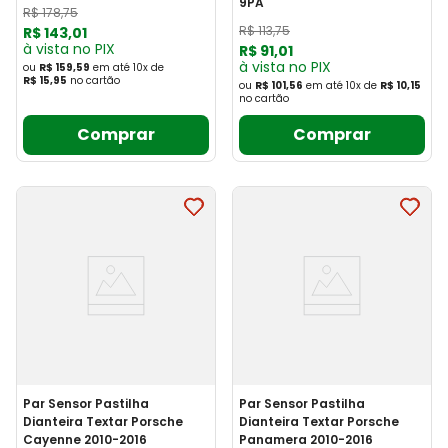
9PA
R$
178
,
75
R$
113
,
75
R$
143
,
01
à vista no PIX
R$
91
,
01
à vista no PIX
ou
R$ 159,59
em até
10
x
de
R$ 15,95
no cartão
ou
R$ 101,56
em até
10
x
de
R$ 10,15
no cartão
Comprar
Comprar
Par Sensor Pastilha
Par Sensor Pastilha
Dianteira Textar Porsche
Dianteira Textar Porsche
Cayenne 2010-2016
Panamera 2010-2016