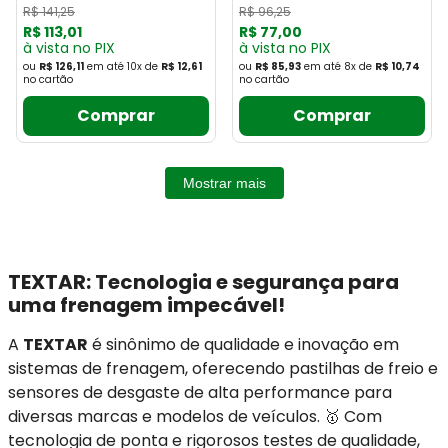
R$
141
,
25
R$
96
,
25
R$
113
,
01
R$
77
,
00
à vista no PIX
à vista no PIX
ou
R$ 126,11
em até
10
x
de
R$ 12,61
ou
R$ 85,93
em até
8
x
de
R$ 10,74
no cartão
no cartão
Comprar
Comprar
Mostrar mais
TEXTAR: Tecnologia e segurança para
uma frenagem impecável!
A
TEXTAR
é sinônimo de qualidade e inovação em
sistemas de frenagem, oferecendo pastilhas de freio e
sensores de desgaste de alta performance para
diversas marcas e modelos de veículos. 🥇 Com
tecnologia de ponta e rigorosos testes de qualidade,