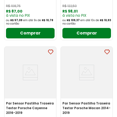
R$
108
,
75
R$
122
,
50
R$
87
,
00
R$
98
,
01
à vista no PIX
à vista no PIX
ou
R$ 97,09
em até
9
x
de
R$ 10,78
ou
R$ 109,37
em até
10
x
de
R$ 10,93
no cartão
no cartão
Comprar
Comprar
Par Sensor Pastilha Traseira
Par Sensor Pastilha Traseira
Textar Porsche Cayenne
Textar Porsche Macan 2014-
2016-2019
2019