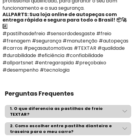
profissional qualificado, para garantir o seu bom
funcionamento e a sua segurança.
ALLPARTS: Sua loja online de autopeças com
entrega rápida e segura para todo o Brasil! 📦🚀
#️⃣
#pastilhasdefreio #sensordodesgaste #freio
#frenagem #segurança #manutenção #autopeças
#carros #peçasautomotivas #TEXTAR #qualidade
#durabilidade #eficiência #confiabilidade
#allpartsnet #entregarapida #preçobaixo
#desempenho #tecnologia
Perguntas Frequentes
1
.
O que diferencia as pastilhas de freio
TEXTAR?
A TEXTAR é referência mundial em frenagem,
2
.
Como escolher entre pastilha dianteira e
com foco em alto poder de frenagem,
traseira para o meu carro?
conforto (baixo ruído) e durabilidade. Na