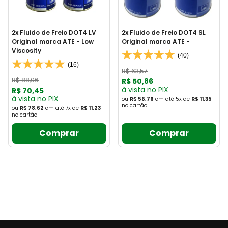
2x Fluido de Freio DOT4 LV
2x Fluido de Freio DOT4 SL
Original marca ATE - Low
Original marca ATE -
Viscosity
(40)
(16)
R$
63
,
57
R$
88
,
06
R$
50
,
86
à vista no PIX
R$
70
,
45
à vista no PIX
ou
R$ 56,76
em até
5
x
de
R$ 11,35
no cartão
ou
R$ 78,62
em até
7
x
de
R$ 11,23
no cartão
Comprar
Comprar