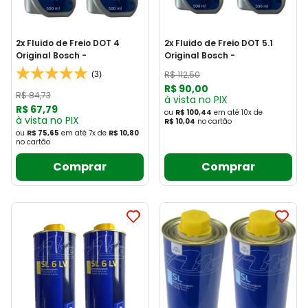
2x Fluido de Freio DOT 4
2x Fluido de Freio DOT 5.1
Original Bosch -
Original Bosch -
R$
112
,
50
(3)
R$
90
,
00
R$
84
,
73
à vista no PIX
R$
67
,
79
ou
R$ 100,44
em até
10
x
de
à vista no PIX
R$ 10,04
no cartão
ou
R$ 75,65
em até
7
x
de
R$ 10,80
no cartão
Comprar
Comprar