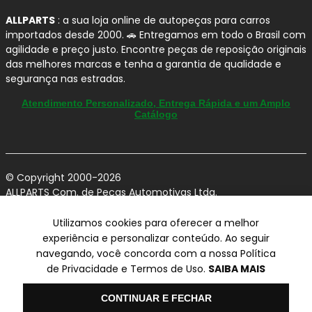
ALLPARTS
: a sua loja online de autopeças para carros
importados desde 2000. 🚗 Entregamos em todo o Brasil com
agilidade e preço justo. Encontre peças de reposição originais
das melhores marcas e tenha a garantia de qualidade e
segurança nas estradas.
Atendimento Personalizado, Entrega Rápida e um Amplo
Catálogo
© Copyright 2000-2026
ALLPARTS Com. de Peças Automotivas Ltda.
CNPJ 03.724.695/0001-42 - Av. Avelino Capellato, 450 - Santa
Claudina - Vinhedo/SP - CEP 13284-480.
Utilizamos cookies para oferecer a melhor
experiência e personalizar conteúdo. Ao seguir
Preços, condições de pagamento e frete exclusivos para compras via
navegando, você concorda com a nossa Política
internet utilizando CPF, podendo variar na Loja Física e Televendas.
Preços e descontos podem variar no checkout.
de Privacidade e Termos de Uso.
SAIBA MAIS
Certifique-se de revisar o seu carrinho para obter o preço final antes
de concluir a compra.
Olá
Vendas sujeitas a análise e confirmação de dados.
CONTINUAR E FECHAR