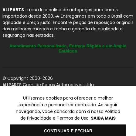
ALLPARTS
: a sua loja online de autopeças para carros
importados desde 2000. 🚗 Entregamos em todo o Brasil com
agilidade e preço justo. Encontre peças de reposição originais
das melhores marcas e tenha a garantia de qualidade e
segurança nas estradas.
Atendimento Personalizado, Entrega Rápida e um Amplo
Catálogo
© Copyright 2000-2026
ALLPARTS Com. de Peças Automotivas Ltda.
CNPJ 03.724.695/0001-42 - Av. Avelino Capellato, 450 - Santa
Claudina - Vinhedo/SP - CEP 13284-480.
Utilizamos cookies para oferecer a melhor
experiência e personalizar conteúdo. Ao seguir
Preços, condições de pagamento e frete exclusivos para compras via
navegando, você concorda com a nossa Política
internet utilizando CPF, podendo variar na Loja Física e Televendas.
Preços e descontos podem variar no checkout.
de Privacidade e Termos de Uso.
SAIBA MAIS
Certifique-se de revisar o seu carrinho para obter o preço final antes
de concluir a compra.
Olá
Vendas sujeitas a análise e confirmação de dados.
CONTINUAR E FECHAR