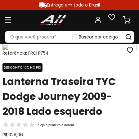
Entrega em todo o Brasil
Buscar por código
Referência
:
FRCH1754
DESCONTO 10% NO PIX
Lanterna Traseira TYC
Dodge Journey 2009-
2018 Lado esquerdo
Seja o primeiro a avaliar
R$
329
,
06