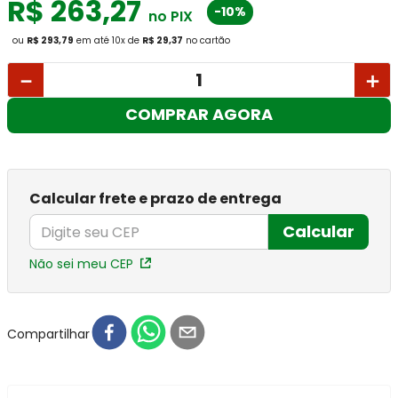
R$
263
,
27
-10%
no PIX
ou
R$ 293,79
em até
10
x
de
R$ 29,37
no cartão
－
＋
COMPRAR AGORA
Calcular frete e prazo de entrega
Calcular
Não sei meu CEP
Compartilhar