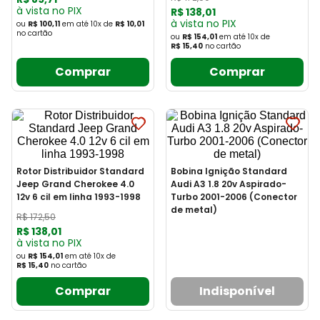
à vista no PIX
R$
138
,
01
à vista no PIX
ou
R$ 100,11
em até
10
x
de
R$ 10,01
no cartão
ou
R$ 154,01
em até
10
x
de
R$ 15,40
no cartão
Comprar
Comprar
Rotor Distribuidor Standard
Bobina Ignição Standard
Jeep Grand Cherokee 4.0
Audi A3 1.8 20v Aspirado-
12v 6 cil em linha 1993-1998
Turbo 2001-2006 (Conector
de metal)
R$
172
,
50
R$
138
,
01
à vista no PIX
ou
R$ 154,01
em até
10
x
de
R$ 15,40
no cartão
Comprar
Indisponível