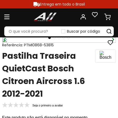
Entrega em todo o Brasil
Buscar por código
Referência
:
PTMI0868-53815
Pastilha Traseira
QuietCast Bosch
Citroen Aircross 1.6
2012-2021
Seja o primeiro a avaliar
Este produto não está disponível no momento