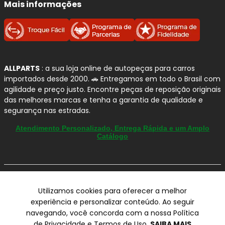
Mais informações
Qualidade e Procedência: Peças
Automotivas
BOSCH
A
BOSCH
é uma das marcas mais tradicionais e
ALLPARTS
: a sua loja online de autopeças para carros
reconhecidas do setor automotivo, com forte presença no
importados desde 2000. 🚗 Entregamos em todo o Brasil com
Brasil
e padrão global de engenharia. Seu portfólio vai
agilidade e preço justo. Encontre peças de reposição originais
além da frenagem e atende diferentes sistemas do
das melhores marcas e tenha a garantia de qualidade e
veículo, com foco em
segurança
,
confiabilidade
e
segurança nas estradas.
desempenho no uso diário.
Atendimento Personalizado, Entrega Rápida e um Amplo
Catálogo
Por que confiamos na BOSCH?
Marca referência:
tradição em tecnologia
© Copyright 2000-2026
automotiva e controle de qualidade rigoroso.
Utilizamos cookies para oferecer a melhor
ALLPARTS Com. de Peças Automotivas Ltda.
Amplo portfólio:
soluções para
freios
,
experiência e personalizar conteúdo. Ao seguir
CNPJ 03.724.695/0001-42 - Av. Avelino Capellato, 450 - Santa
ignição
,
injeção
,
limpadores
,
filtros
e outros
navegando, você concorda com a nossa Política
Claudina - Vinhedo/SP - CEP 13284-480.
componentes.
de Privacidade e Termos de Uso.
SAIBA MAIS