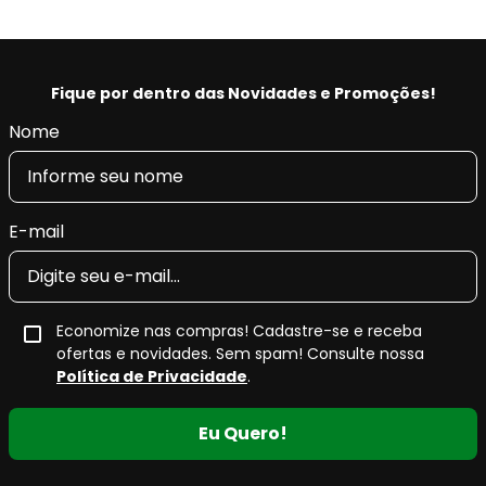
MN102628, MR510544, MZ690183, MZ690346,
MZ690574, 425390, 425391, 425448
Código EAN/GTIN:
0077212105564
Conteúdo da Embalagem:
1 jogo
Fique por dentro das Novidades e Promoções!
Nome
Pastilha de Freio Cerâmica QuietCast
Bosch
As
pastilhas de freio a disco QuietCast da Bosch
são
E-mail
desenvolvidas para o generalista que trabalha em todas as
marcas e modelos durante todo o dia. Esta linha premium
eleva a tecnologia das pastilhas de freio de pós-venda a
um nível totalmente novo.
Economize nas compras! Cadastre-se e receba
ofertas e novidades. Sem spam! Consulte nossa
O
material de fricção avançado
, específico da
Política de Privacidade
.
plataforma, é
sem cobre
. O
ruído e vibração
minimizados
para o máximo conforto de condução são
Eu Quero!
garantidos por um material de atrito superior combinado
com calços de várias camadas.