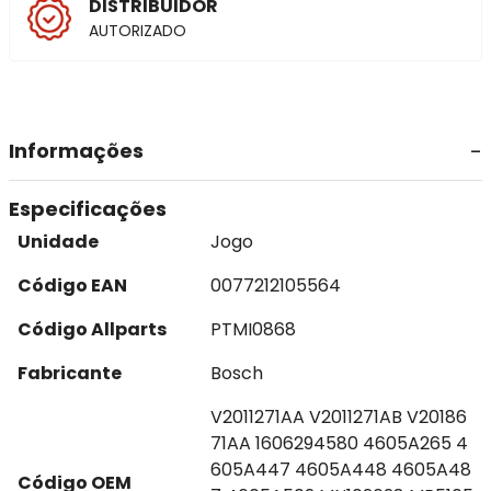
DISTRIBUIDOR
AUTORIZADO
Informações
Especificações
Unidade
Jogo
Código EAN
0077212105564
Código Allparts
PTMI0868
Fabricante
Bosch
V2011271AA V2011271AB V20186
71AA 1606294580 4605A265 4
605A447 4605A448 4605A48
Código OEM