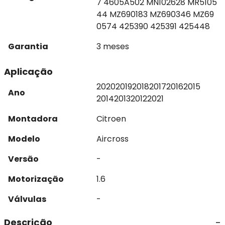
7 4605A502 MN102628 MR5105
44 MZ690183 MZ690346 MZ69
0574 425390 425391 425448
Garantia
3 meses
Aplicação
2020
2019
2018
2017
2016
2015
Ano
2014
2013
2012
2021
Montadora
Citroen
Modelo
Aircross
Versão
-
Motorização
1.6
Válvulas
-
Descrição