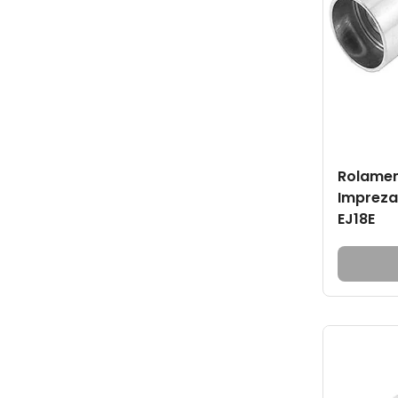
Rolamen
Impreza 
EJ18E