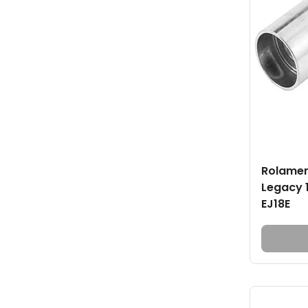
Rolamen
Legacy 1
EJ18E