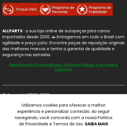
ALLPARTS
: a sua loja online de autopeças para carros
importados desde 2000. 🚗 Entregamos em todo o Brasil com
agilidade e preço justo. Encontre peças de reposição originais
das melhores marcas e tenha a garantia de qualidade e
segurança nas estradas.
Atendimento Personalizado, Entrega Rápida e um Amplo
Catálogo
© Copyright 2000-2026
ALLPARTS Com. de Peças Automotivas Ltda.
Utilizamos cookies para oferecer a melhor
CNPJ 03.724.695/0001-42 - Av. Avelino Capellato, 450 - Santa
experiência e personalizar conteúdo. Ao seguir
Claudina - Vinhedo/SP - CEP 13284-480.
navegando, você concorda com a nossa Política
Preços, condições de pagamento e frete exclusivos para compras via
de Privacidade e Termos de Uso.
SAIBA MAIS
internet utilizando CPF, podendo variar na Loja Física e Televendas.