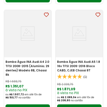
Bomba Água INA Audi A4 2.0
Bomba Água INA Audi A5 1.8
TFSI 2008-2015 (Alumínio; 29
16v TFSI 2009-2016 Bloco
dentes) Modelo 8B, Chassi
CABD, CJEB Chassi 8T
8k
(1)
R$
1
.
688
,
75
R$
2
.
338
,
75
R$
1
.
351
,
07
R$
1
.
871
,
09
à vista no PIX
à vista no PIX
ou
R$ 1.507,72
em até
10
x
de
ou
R$ 2.088,04
em até
10
x
de
R$ 150,77
no cartão
R$ 208,80
no cartão