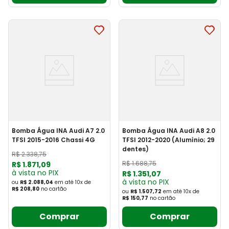
Bomba Água INA Audi A7 2.0
Bomba Água INA Audi A8 2.0
TFSI 2015-2016 Chassi 4G
TFSI 2012-2020 (Alumínio; 29
dentes)
R$
2
.
338
,
75
R$
1
.
688
,
75
R$
1
.
871
,
09
à vista no PIX
R$
1
.
351
,
07
à vista no PIX
ou
R$ 2.088,04
em até
10
x
de
R$ 208,80
no cartão
ou
R$ 1.507,72
em até
10
x
de
R$ 150,77
no cartão
Comprar
Comprar