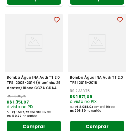
Bomba Água INA Audi TT 2.0
Bomba Água INA Audi TT 2.0
TFSI 2008-2014 (Alumínio; 29
TFSI 2015-2018
dentes) Bloco CCZA CDAA
R$
2
.
338
,
75
R$
1
.
688
,
75
R$
1
.
871
,
09
à vista no PIX
R$
1
.
351
,
07
à vista no PIX
ou
R$ 2.088,04
em até
10
x
de
R$ 208,80
no cartão
ou
R$ 1.507,72
em até
10
x
de
R$ 150,77
no cartão
Comprar
Comprar