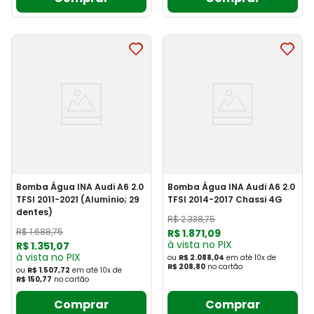
Bomba Água INA Audi A6 2.0
Bomba Água INA Audi A6 2.0
TFSI 2011-2021 (Alumínio; 29
TFSI 2014-2017 Chassi 4G
dentes)
R$
2
.
338
,
75
R$
1
.
688
,
75
R$
1
.
871
,
09
à vista no PIX
R$
1
.
351
,
07
à vista no PIX
ou
R$ 2.088,04
em até
10
x
de
R$ 208,80
no cartão
ou
R$ 1.507,72
em até
10
x
de
R$ 150,77
no cartão
Comprar
Comprar