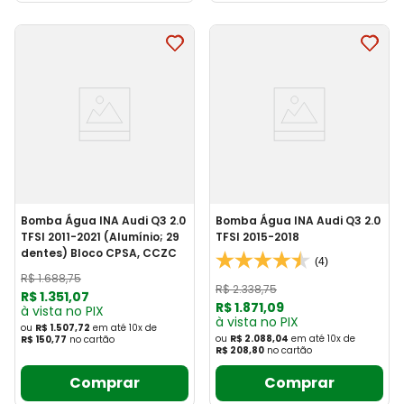
Bomba Água INA Audi Q3 2.0
Bomba Água INA Audi Q3 2.0
TFSI 2011-2021 (Alumínio; 29
TFSI 2015-2018
dentes) Bloco CPSA, CCZC
(4)
R$
1
.
688
,
75
R$
2
.
338
,
75
R$
1
.
351
,
07
R$
1
.
871
,
09
à vista no PIX
à vista no PIX
ou
R$ 1.507,72
em até
10
x
de
ou
R$ 2.088,04
em até
10
x
de
R$ 150,77
no cartão
R$ 208,80
no cartão
Comprar
Comprar