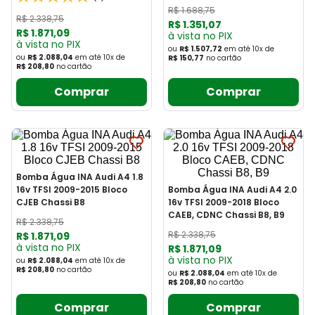
R$
1
.
688
,
75
R$
2
.
338
,
75
R$
1
.
351
,
07
R$
1
.
871
,
09
à vista no PIX
à vista no PIX
ou
R$ 1.507,72
em até
10
x
de
ou
R$ 2.088,04
em até
10
x
de
R$ 150,77
no cartão
R$ 208,80
no cartão
Comprar
Comprar
Bomba Água INA Audi A4 1.8
16v TFSI 2009-2015 Bloco
Bomba Água INA Audi A4 2.0
CJEB Chassi B8
16v TFSI 2009-2018 Bloco
CAEB, CDNC Chassi B8, B9
R$
2
.
338
,
75
R$
2
.
338
,
75
R$
1
.
871
,
09
à vista no PIX
R$
1
.
871
,
09
à vista no PIX
ou
R$ 2.088,04
em até
10
x
de
R$ 208,80
no cartão
ou
R$ 2.088,04
em até
10
x
de
R$ 208,80
no cartão
Comprar
Comprar