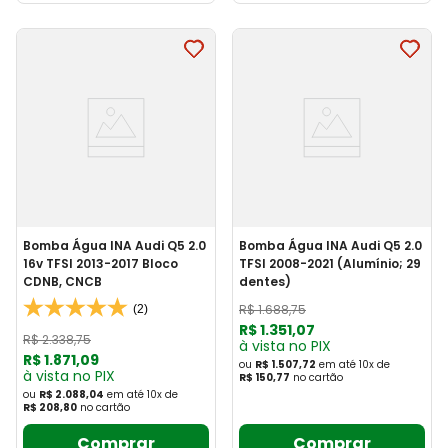
Bomba Água INA Audi Q5 2.0
Bomba Água INA Audi Q5 2.0
16v TFSI 2013-2017 Bloco
TFSI 2008-2021 (Alumínio; 29
CDNB, CNCB
dentes)
R$
1
.
688
,
75
(2)
R$
1
.
351
,
07
R$
2
.
338
,
75
à vista no PIX
R$
1
.
871
,
09
ou
R$ 1.507,72
em até
10
x
de
à vista no PIX
R$ 150,77
no cartão
ou
R$ 2.088,04
em até
10
x
de
R$ 208,80
no cartão
Comprar
Comprar