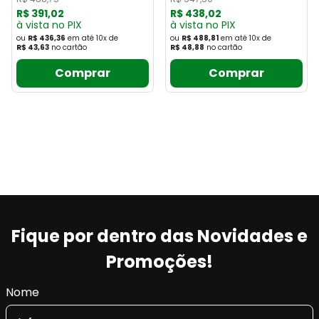
R$
391
,
02
R$
438
,
02
à vista no PIX
à vista no PIX
ou
R$ 436,36
em até
10
x
de
ou
R$ 488,81
em até
10
x
de
R$ 43,63
no cartão
R$ 48,88
no cartão
Comprar
Comprar
Fique por dentro das Novidades e
Promoções!
Nome