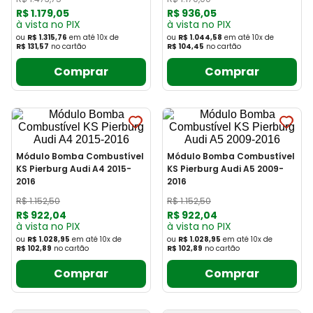
R$
1
.
179
,
05
R$
936
,
05
à vista no PIX
à vista no PIX
ou
R$ 1.315,76
em até
10
x
de
ou
R$ 1.044,58
em até
10
x
de
R$ 131,57
no cartão
R$ 104,45
no cartão
Comprar
Comprar
Módulo Bomba Combustível
Módulo Bomba Combustível
KS Pierburg Audi A4 2015-
KS Pierburg Audi A5 2009-
2016
2016
R$
1
.
152
,
50
R$
1
.
152
,
50
R$
922
,
04
R$
922
,
04
à vista no PIX
à vista no PIX
ou
R$ 1.028,95
em até
10
x
de
ou
R$ 1.028,95
em até
10
x
de
R$ 102,89
no cartão
R$ 102,89
no cartão
Comprar
Comprar