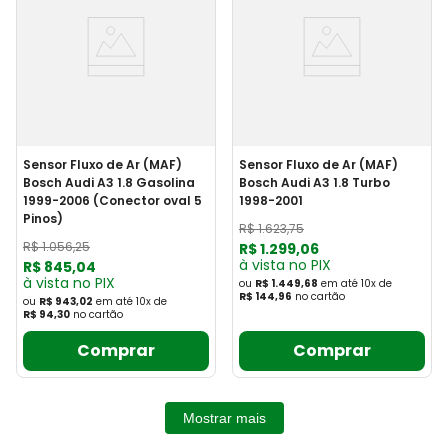
Sensor Fluxo de Ar (MAF)
Sensor Fluxo de Ar (MAF)
Bosch Audi A3 1.8 Gasolina
Bosch Audi A3 1.8 Turbo
1999-2006 (Conector oval 5
1998-2001
Pinos)
R$
1
.
623
,
75
R$
1
.
056
,
25
R$
1
.
299
,
06
à vista no PIX
R$
845
,
04
à vista no PIX
ou
R$ 1.449,68
em até
10
x
de
R$ 144,96
no cartão
ou
R$ 943,02
em até
10
x
de
R$ 94,30
no cartão
Comprar
Comprar
Mostrar mais