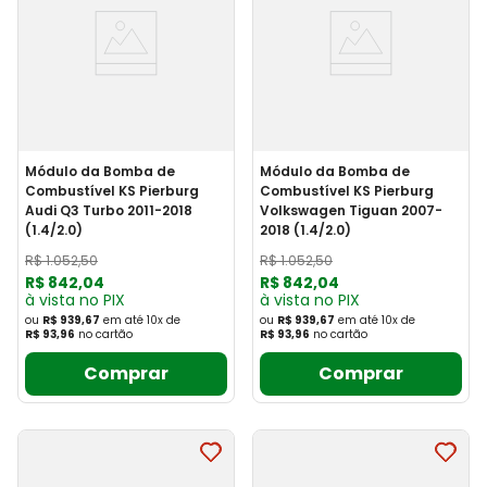
Módulo da Bomba de
Módulo da Bomba de
Combustível KS Pierburg
Combustível KS Pierburg
Audi Q3 Turbo 2011-2018
Volkswagen Tiguan 2007-
(1.4/2.0)
2018 (1.4/2.0)
R$
1
.
052
,
50
R$
1
.
052
,
50
R$
842
,
04
R$
842
,
04
à vista no PIX
à vista no PIX
ou
R$ 939,67
em até
10
x
de
ou
R$ 939,67
em até
10
x
de
R$ 93,96
no cartão
R$ 93,96
no cartão
Comprar
Comprar