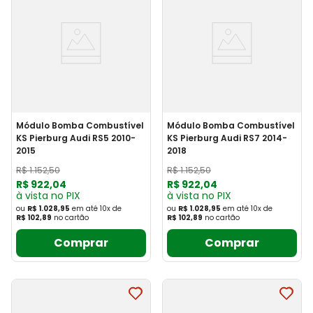
Módulo Bomba Combustível
Módulo Bomba Combustível
KS Pierburg Audi RS5 2010-
KS Pierburg Audi RS7 2014-
2015
2018
R$
1
.
152
,
50
R$
1
.
152
,
50
R$
922
,
04
R$
922
,
04
à vista no PIX
à vista no PIX
ou
R$ 1.028,95
em até
10
x
de
ou
R$ 1.028,95
em até
10
x
de
R$ 102,89
no cartão
R$ 102,89
no cartão
Comprar
Comprar