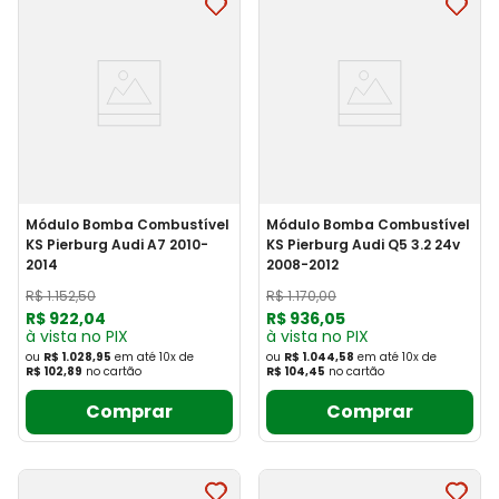
Módulo Bomba Combustível
Módulo Bomba Combustível
KS Pierburg Audi A7 2010-
KS Pierburg Audi Q5 3.2 24v
2014
2008-2012
R$
1
.
152
,
50
R$
1
.
170
,
00
R$
922
,
04
R$
936
,
05
à vista no PIX
à vista no PIX
ou
R$ 1.028,95
em até
10
x
de
ou
R$ 1.044,58
em até
10
x
de
R$ 102,89
no cartão
R$ 104,45
no cartão
Comprar
Comprar