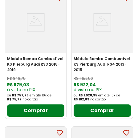
Módulo Bomba Combustível
Módulo Bomba Combustível
KS Pierburg Audi RS3 2018-
KS Pierburg Audi RS4 2013-
2019
2015
R$
848
,
75
R$
1
.
152
,
50
R$
679
,
03
R$
922
,
04
à vista no PIX
à vista no PIX
ou
R$ 757,76
em até
10
x
de
ou
R$ 1.028,95
em até
10
x
de
R$ 75,77
no cartão
R$ 102,89
no cartão
Comprar
Comprar