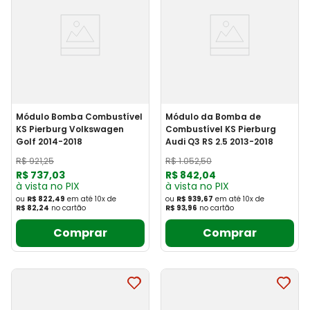
Módulo Bomba Combustível
Módulo da Bomba de
KS Pierburg Volkswagen
Combustível KS Pierburg
Golf 2014-2018
Audi Q3 RS 2.5 2013-2018
R$
921
,
25
R$
1
.
052
,
50
R$
737
,
03
R$
842
,
04
à vista no PIX
à vista no PIX
ou
R$ 822,49
em até
10
x
de
ou
R$ 939,67
em até
10
x
de
R$ 82,24
no cartão
R$ 93,96
no cartão
Comprar
Comprar