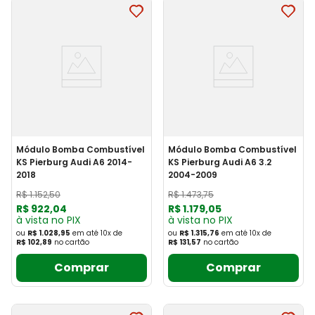
Módulo Bomba Combustível
Módulo Bomba Combustível
KS Pierburg Audi A6 2014-
KS Pierburg Audi A6 3.2
2018
2004-2009
R$
1
.
152
,
50
R$
1
.
473
,
75
R$
922
,
04
R$
1
.
179
,
05
à vista no PIX
à vista no PIX
ou
R$ 1.028,95
em até
10
x
de
ou
R$ 1.315,76
em até
10
x
de
R$ 102,89
no cartão
R$ 131,57
no cartão
Comprar
Comprar