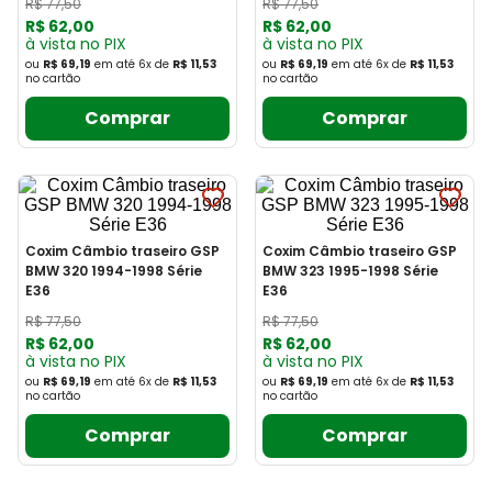
R$
77
,
50
R$
77
,
50
R$
62
,
00
R$
62
,
00
à vista no PIX
à vista no PIX
ou
R$ 69,19
em até
6
x
de
R$ 11,53
ou
R$ 69,19
em até
6
x
de
R$ 11,53
no cartão
no cartão
Comprar
Comprar
Coxim Câmbio traseiro GSP
Coxim Câmbio traseiro GSP
BMW 320 1994-1998 Série
BMW 323 1995-1998 Série
E36
E36
R$
77
,
50
R$
77
,
50
R$
62
,
00
R$
62
,
00
à vista no PIX
à vista no PIX
ou
R$ 69,19
em até
6
x
de
R$ 11,53
ou
R$ 69,19
em até
6
x
de
R$ 11,53
no cartão
no cartão
Comprar
Comprar