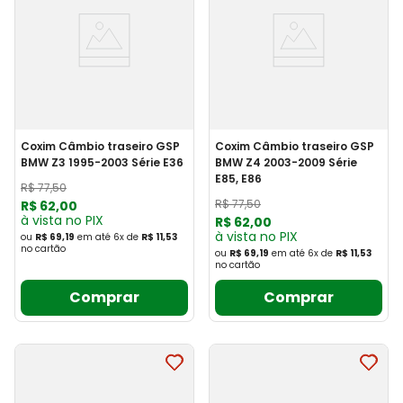
Coxim Câmbio traseiro GSP
Coxim Câmbio traseiro GSP
BMW Z3 1995-2003 Série E36
BMW Z4 2003-2009 Série
E85, E86
R$
77
,
50
R$
77
,
50
R$
62
,
00
à vista no PIX
R$
62
,
00
à vista no PIX
ou
R$ 69,19
em até
6
x
de
R$ 11,53
no cartão
ou
R$ 69,19
em até
6
x
de
R$ 11,53
no cartão
Comprar
Comprar