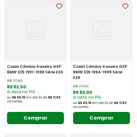
Coxim Câmbio traseiro GSP
Coxim Câmbio traseiro GSP
BMW 325 1991-1998 Série E36
BMW 328 1994-1998 Série
E36
R$
77
,
50
R$
77
,
50
R$
62
,
00
à vista no PIX
R$
62
,
00
à vista no PIX
ou
R$ 69,19
em até
6
x
de
R$ 11,53
no cartão
ou
R$ 69,19
em até
6
x
de
R$ 11,53
no cartão
Comprar
Comprar