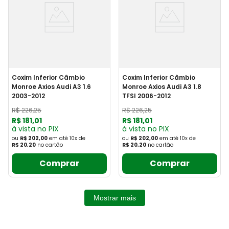
Coxim Inferior Câmbio
Coxim Inferior Câmbio
Monroe Axios Audi A3 1.6
Monroe Axios Audi A3 1.8
2003-2012
TFSI 2006-2012
R$
226
,
25
R$
226
,
25
R$
181
,
01
R$
181
,
01
à vista no PIX
à vista no PIX
ou
R$ 202,00
em até
10
x
de
ou
R$ 202,00
em até
10
x
de
R$ 20,20
no cartão
R$ 20,20
no cartão
Comprar
Comprar
Mostrar mais