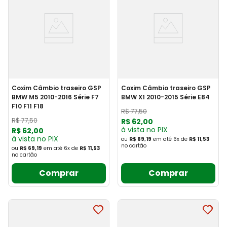
Coxim Câmbio traseiro GSP
Coxim Câmbio traseiro GSP
BMW M5 2010-2016 Série F7
BMW X1 2010-2015 Série E84
F10 F11 F18
R$
77
,
50
R$
77
,
50
R$
62
,
00
à vista no PIX
R$
62
,
00
à vista no PIX
ou
R$ 69,19
em até
6
x
de
R$ 11,53
no cartão
ou
R$ 69,19
em até
6
x
de
R$ 11,53
no cartão
Comprar
Comprar