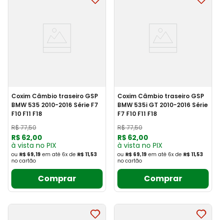
Coxim Câmbio traseiro GSP
Coxim Câmbio traseiro GSP
BMW 535 2010-2016 Série F7
BMW 535i GT 2010-2016 Série
F10 F11 F18
F7 F10 F11 F18
R$
77
,
50
R$
77
,
50
R$
62
,
00
R$
62
,
00
à vista no PIX
à vista no PIX
ou
R$ 69,19
em até
6
x
de
R$ 11,53
ou
R$ 69,19
em até
6
x
de
R$ 11,53
no cartão
no cartão
Comprar
Comprar