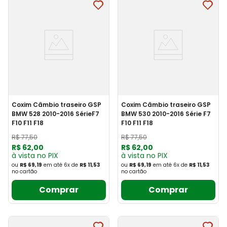
Coxim Câmbio traseiro GSP
Coxim Câmbio traseiro GSP
BMW 528 2010-2016 SérieF7
BMW 530 2010-2016 Série F7
F10 F11 F18
F10 F11 F18
R$
77
,
50
R$
77
,
50
R$
62
,
00
R$
62
,
00
à vista no PIX
à vista no PIX
ou
R$ 69,19
em até
6
x
de
R$ 11,53
ou
R$ 69,19
em até
6
x
de
R$ 11,53
no cartão
no cartão
Comprar
Comprar