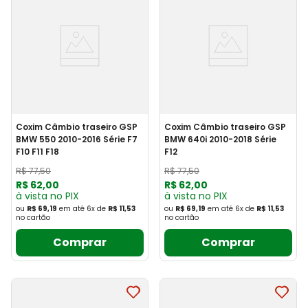
Coxim Câmbio traseiro GSP
Coxim Câmbio traseiro GSP
BMW 550 2010-2016 Série F7
BMW 640i 2010-2018 Série
F10 F11 F18
F12
R$
77
,
50
R$
77
,
50
R$
62
,
00
R$
62
,
00
à vista no PIX
à vista no PIX
ou
R$ 69,19
em até
6
x
de
R$ 11,53
ou
R$ 69,19
em até
6
x
de
R$ 11,53
no cartão
no cartão
Comprar
Comprar