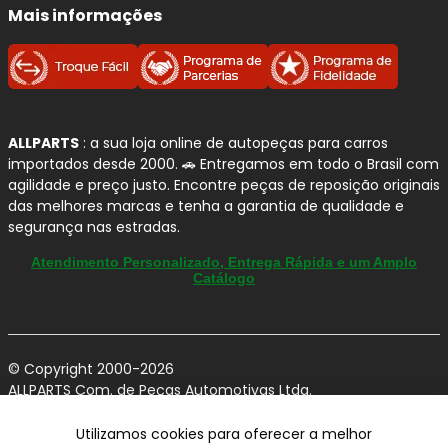
Mais informações
ALLPARTS
: a sua loja online de autopeças para carros
importados desde 2000. 🚗 Entregamos em todo o Brasil com
agilidade e preço justo. Encontre peças de reposição originais
das melhores marcas e tenha a garantia de qualidade e
segurança nas estradas.
Atendimento Personalizado, Entrega Rápida e um Amplo
Catálogo
© Copyright 2000-2026
ALLPARTS Com. de Peças Automotivas Ltda.
CNPJ 03.724.695/0001-42 - Av. Avelino Capellato, 450 - Santa
Claudina - Vinhedo/SP - CEP 13284-480.
Utilizamos cookies para oferecer a melhor