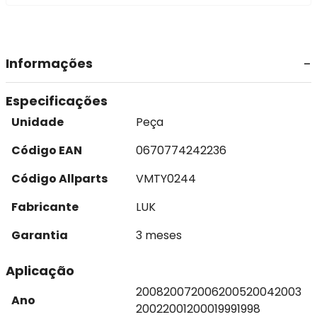
Informações
Especificações
Unidade
Peça
Código EAN
0670774242236
Código Allparts
VMTY0244
Fabricante
LUK
Garantia
3 meses
Aplicação
2008
2007
2006
2005
2004
2003
Ano
2002
2001
2000
1999
1998