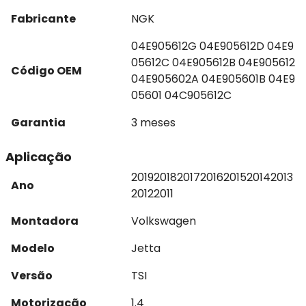
Fabricante
NGK
04E905612G 04E905612D 04E9
05612C 04E905612B 04E905612
Código OEM
04E905602A 04E905601B 04E9
05601 04C905612C
Garantia
3 meses
Aplicação
2019
2018
2017
2016
2015
2014
2013
Ano
2012
2011
Montadora
Volkswagen
Modelo
Jetta
Versão
TSI
Motorização
1.4