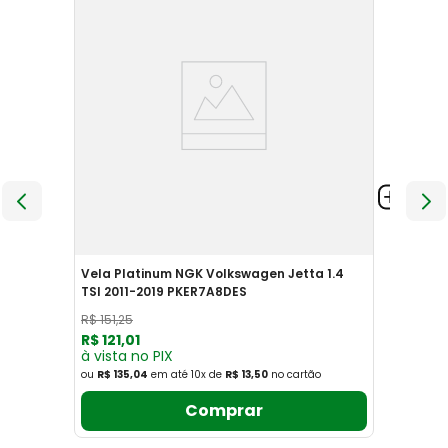
Vela Platinum NGK Volkswagen Jetta 1.4
TSI 2011-2019 PKER7A8DES
R$
151
,
25
R$
121
,
01
à vista no PIX
ou
R$ 135,04
em até
10
x
de
R$ 13,50
no cartão
Comprar