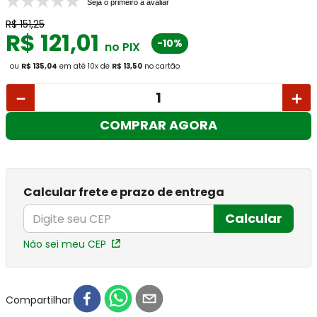
Seja o primeiro a avaliar
R$
151
,
25
R$
121
,
01
-10%
no PIX
ou
R$ 135,04
em até
10
x
de
R$ 13,50
no cartão
－
＋
COMPRAR AGORA
Calcular frete e prazo de entrega
Calcular
Não sei meu CEP
Compartilhar