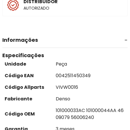
DISTRIBUIDOR
AUTORIZADO
Informações
Especificações
Unidade
Peça
Código EAN
0042511450349
Código Allparts
VIVW0016
Fabricante
Denso
101000033AC 101000044AA 46
Código OEM
09079 56006240
Garantia
3 meses