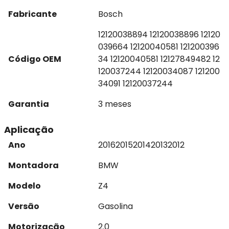
Fabricante
Bosch
12120038894 12120038896 12120
039664 12120040581 121200396
Código OEM
34 12120040581 12127849482 12
120037244 12120034087 121200
34091 12120037244
Garantia
3 meses
Aplicação
Ano
2016
2015
2014
2013
2012
Montadora
BMW
Modelo
Z4
Versão
Gasolina
Motorização
2.0