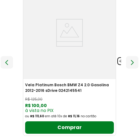
Vela Platinum Bosch BMW Z4 2.0 Gasolina
2012-2016 sDrive 0242145541
R$
125
,
00
R$
100
,
00
à vista no PIX
ou
R$ 111,60
em até
10
x
de
R$ 11,16
no cartão
Comprar