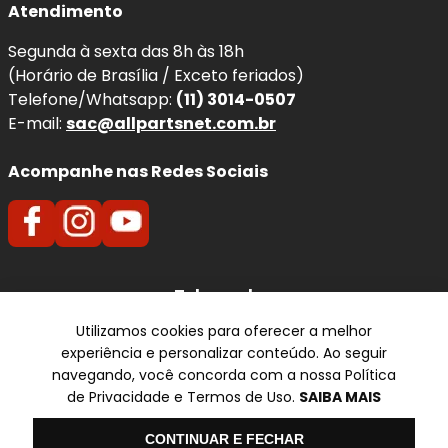
Atendimento
Segunda à sexta das 8h às 18h
(Horário de Brasília / Exceto feriados)
Telefone/Whatsapp:
(11) 3014-0507
E-mail:
sac@allpartsnet.com.br
Acompanhe nas Redes Sociais
Televendas
Utilizamos cookies para oferecer a melhor
SP
experiência e personalizar conteúdo. Ao seguir
✆ (11) 3014-0507
navegando, você concorda com a nossa Política
de Privacidade e Termos de Uso.
SAIBA MAIS
Formas de pagamento
Olá
CONTINUAR E FECHAR