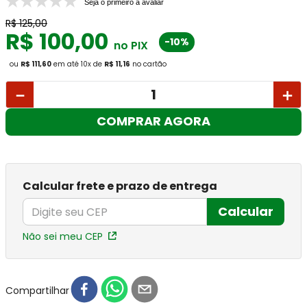
Seja o primeiro a avaliar
R$
125
,
00
R$
100
,
00
-10%
no PIX
ou
R$ 111,60
em até
10
x
de
R$ 11,16
no cartão
－
＋
COMPRAR AGORA
Calcular frete e prazo de entrega
Calcular
Não sei meu CEP
Compartilhar