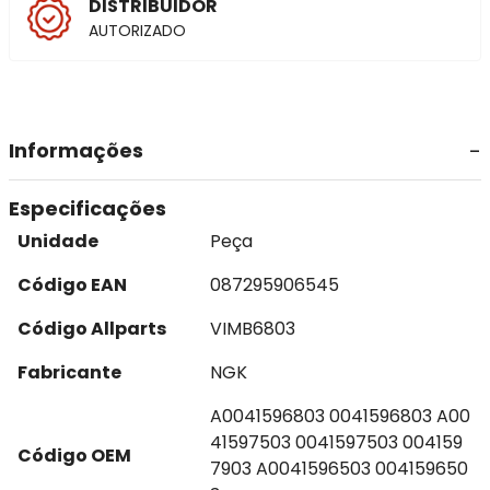
DISTRIBUIDOR
AUTORIZADO
Informações
Especificações
Unidade
Peça
Código EAN
087295906545
Código Allparts
VIMB6803
Fabricante
NGK
A0041596803 0041596803 A00
41597503 0041597503 004159
Código OEM
7903 A0041596503 004159650