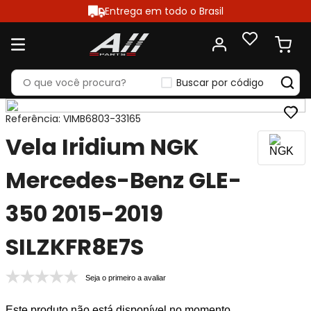
Entrega em todo o Brasil
Buscar por código
Referência
:
VIMB6803-33165
Vela Iridium NGK
Mercedes-Benz GLE-
350 2015-2019
SILZKFR8E7S
Seja o primeiro a avaliar
Este produto não está disponível no momento