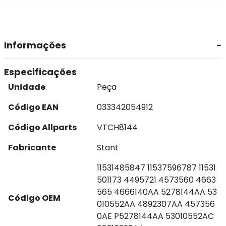
Informações
Especificações
Unidade
Peça
Código EAN
033342054912
Código Allparts
VTCH8144
Fabricante
Stant
11531485847 11537596787 11531
501173 4495721 4573560 4663
565 4666140AA 5278144AA 53
Código OEM
010552AA 4892307AA 457356
0AE P5278144AA 53010552AC