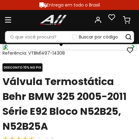
Entrega em todo o Brasil
Buscar por código
Referência
:
VTBM1497-14308
DESCONTO 10% NO PIX
Válvula Termostática
Behr BMW 325 2005-2011
Série E92 Bloco N52B25,
N52B25A