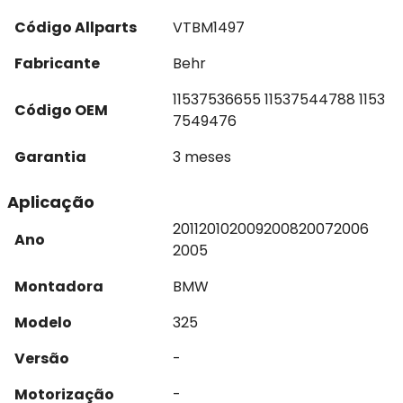
Código Allparts
VTBM1497
Fabricante
Behr
11537536655 11537544788 1153
Código OEM
7549476
Garantia
3 meses
Aplicação
2011
2010
2009
2008
2007
2006
Ano
2005
Montadora
BMW
Modelo
325
Versão
-
Motorização
-