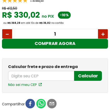
1 avaliação
R$
412
,
50
R$
330
,
02
-10%
no PIX
ou
R$ 368,28
em até
10
x
de
R$ 36,82
no cartão
－
＋
COMPRAR AGORA
Calcular frete e prazo de entrega
Calcular
Não sei meu CEP
Compartilhar