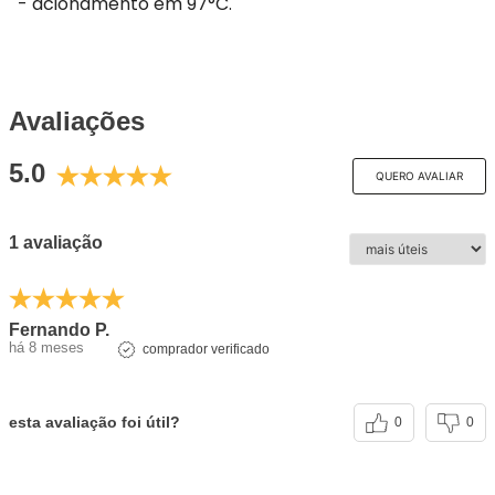
- acionamento em 97°C.
Avaliações
5.0
QUERO AVALIAR
1 avaliação
Fernando P.
há 8 meses
comprador verificado
esta avaliação foi útil?
0
0