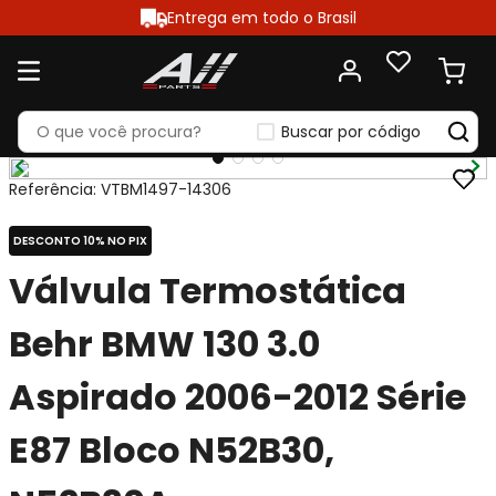
Entrega em todo o Brasil
Buscar por código
Referência
:
VTBM1497-14306
DESCONTO 10% NO PIX
Válvula Termostática
Behr BMW 130 3.0
Aspirado 2006-2012 Série
E87 Bloco N52B30,