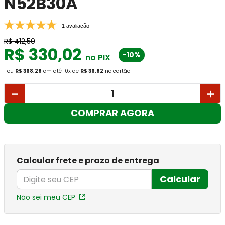
N52B30A
1 avaliação
R$
412
,
50
R$
330
,
02
-10%
no PIX
ou
R$ 368,28
em até
10
x
de
R$ 36,82
no cartão
－
＋
COMPRAR AGORA
Calcular frete e prazo de entrega
Calcular
Não sei meu CEP