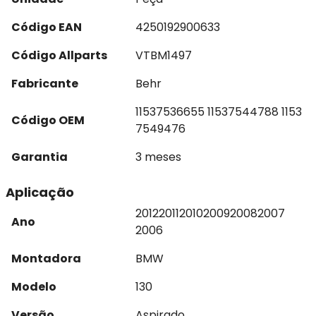
Código EAN
4250192900633
Código Allparts
VTBM1497
Fabricante
Behr
11537536655 11537544788 1153
Código OEM
7549476
Garantia
3 meses
Aplicação
2012
2011
2010
2009
2008
2007
Ano
2006
Montadora
BMW
Modelo
130
Versão
Aspirado