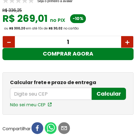
Seja o primeiro a avaliar
R$
336
,
25
R$
269
,
01
-10%
no PIX
ou
R$ 300,20
em até
10
x
de
R$ 30,02
no cartão
－
＋
COMPRAR AGORA
Calcular frete e prazo de entrega
Calcular
Não sei meu CEP
Compartilhar