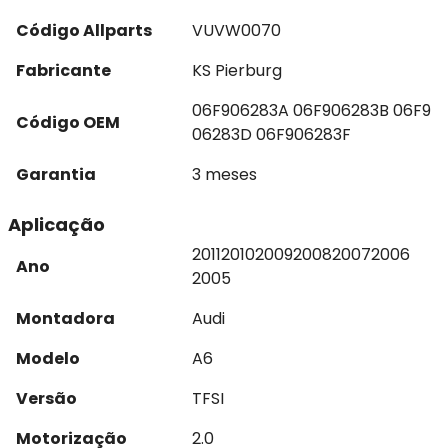
Código Allparts
VUVW0070
Fabricante
KS Pierburg
06F906283A 06F906283B 06F9
Código OEM
06283D 06F906283F
Garantia
3 meses
Aplicação
2011
2010
2009
2008
2007
2006
Ano
2005
Montadora
Audi
Modelo
A6
Versão
TFSI
Motorização
2.0