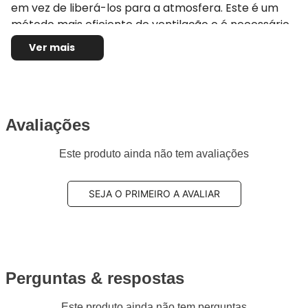
em vez de liberá-los para a atmosfera. Este é um
método mais eficiente de ventilação e é necessário
para atender as normas atuais de emissão.
Ver mais
Avaliações
Este produto ainda não tem avaliações
SEJA O PRIMEIRO A AVALIAR
Perguntas & respostas
Este produto ainda não tem perguntas