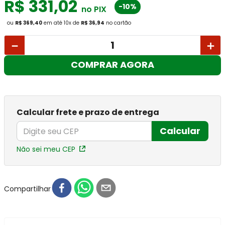
R$
331
,
02
-10%
no PIX
ou
R$ 369,40
em até
10
x
de
R$ 36,94
no cartão
－
＋
COMPRAR AGORA
Calcular frete e prazo de entrega
Calcular
Não sei meu CEP
Compartilhar