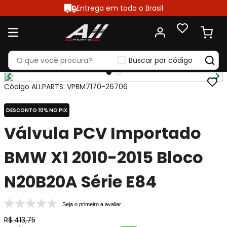
Entrega em todo o Brasil
Buscar por código
Código ALLPARTS
:
VPBM7170-26706
DESCONTO 10% NO PIX
Válvula PCV Importado
BMW X1 2010-2015 Bloco
N20B20A Série E84
Seja o primeiro a avaliar
R$
413
,
75