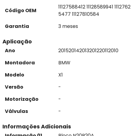
11127588412 11128589941 1112762
Código OEM
5477 11127810584
Garantia
3 meses
Aplicação
Ano
2015
2014
2013
2012
2011
2010
Montadora
BMW
Modelo
X1
Versão
-
Motorização
-
Válvulas
-
Informações Adicionais
Informação 01
Bloco N20B20A