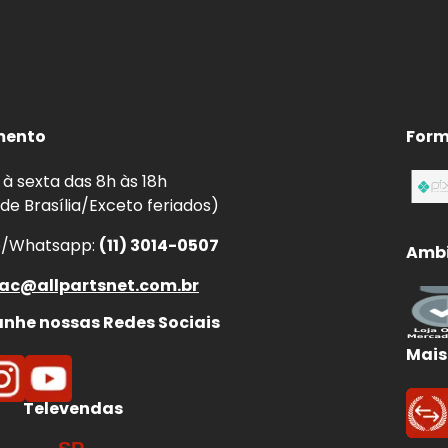
mento
Form
à sexta das 8h às 18h
 de Brasília/Exceto feriados)
e/Whatsapp:
(11) 3014-0507
Ambi
ac@allpartsnet.com.br
he nossas Redes Sociais
Mais
Televendas