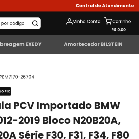
Central de Atendimento
Minha Conta
 por código
R$ 0,00
breagem EXEDY
Amortecedor BILSTEIN
PBM7170-26704
NO PIX
ula PCV Importado BMW
012-2019 Bloco N20B20A,
0A Série F30, F31, F34, F80