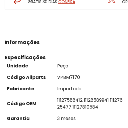
GRÁTIS 30 DIAS
CONFIRA
OR
Informações
Especificações
Unidade
Peça
Código Allparts
VPBM7170
Fabricante
Importado
11127588412 11128589941 111276
Código OEM
25477 11127810584
Garantia
3 meses