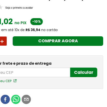
Seja o primeiro a avaliar
1
,
02
-10%
no PIX
0
em até
10
x
de
R$ 36,94
no cartão
＋
COMPRAR AGORA
r frete e prazo de entrega
Calcular
meu CEP
r