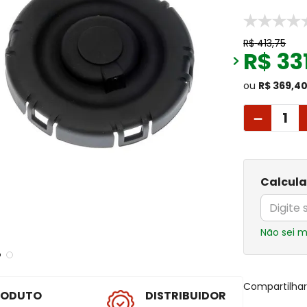
R$
413
,
75
R$
33
ou
R$ 369,4
－
Calcula
Não sei 
Compartilha
RODUTO
DISTRIBUIDOR