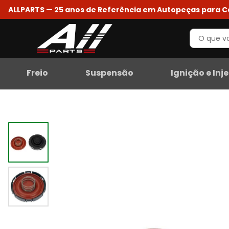
ALLPARTS — 25 anos de Referência em Autopeças para 
Freio
Suspensão
Ignição e Inj