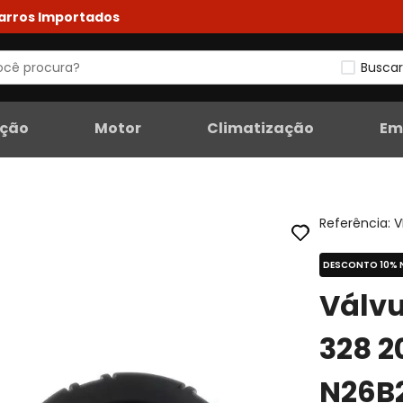
Carros Importados
Buscar
eção
Motor
Climatização
Em
Referência
:
V
DESCONTO 10% 
Válv
328 2
N26B2