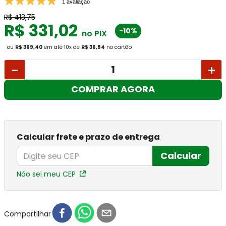
1 avaliação
R$
413
,
75
R$
331
,
02
-10%
no PIX
ou
R$ 369,40
em até
10
x
de
R$ 36,94
no cartão
－
＋
COMPRAR AGORA
Calcular frete e prazo de entrega
Calcular
Não sei meu CEP
Compartilhar