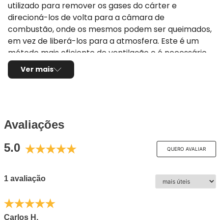
utilizado para remover os gases do cárter e
direcioná-los de volta para a câmara de
combustão, onde os mesmos podem ser queimados,
em vez de liberá-los para a atmosfera. Este é um
método mais eficiente de ventilação e é necessário
para atender as normas atuais de emissão.
Ver mais
Avaliações
5.0
QUERO AVALIAR
1 avaliação
Carlos H.