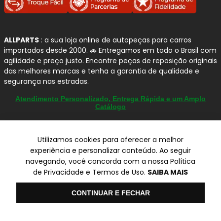
ALLPARTS
: a sua loja online de autopeças para carros
importados desde 2000. 🚗 Entregamos em todo o Brasil com
agilidade e preço justo. Encontre peças de reposição originais
das melhores marcas e tenha a garantia de qualidade e
segurança nas estradas.
Atendimento Personalizado, Entrega Rápida e um Amplo
Catálogo
Utilizamos cookies para oferecer a melhor
experiência e personalizar conteúdo. Ao seguir
© Copyright 2000-2026
navegando, você concorda com a nossa Política
ALLPARTS Com. de Peças Automotivas Ltda.
CNPJ 03.724.695/0001-42 - Av. Avelino Capellato, 450 - Santa
de Privacidade e Termos de Uso.
SAIBA MAIS
Claudina - Vinhedo/SP - CEP 13284-480.
Olá
CONTINUAR E FECHAR
Preços, condições de pagamento e frete exclusivos para compras via
internet utilizando CPF, podendo variar na Loja Física e Televendas.
Preços e descontos podem variar no checkout.