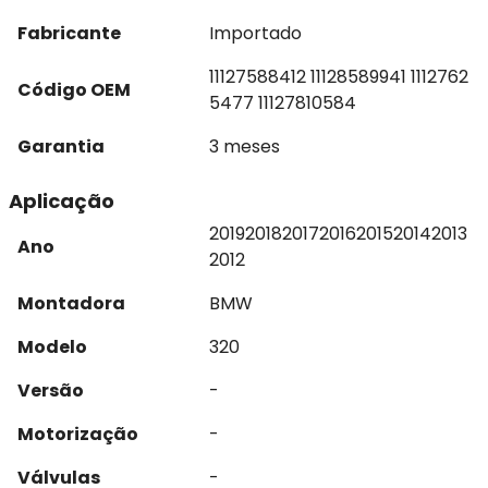
Fabricante
Importado
11127588412 11128589941 1112762
Código OEM
5477 11127810584
Garantia
3 meses
Aplicação
2019
2018
2017
2016
2015
2014
2013
Ano
2012
Montadora
BMW
Modelo
320
Versão
-
Motorização
-
Válvulas
-