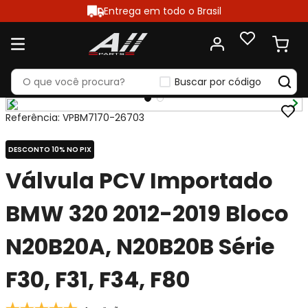
Entrega em todo o Brasil
Buscar por código
Referência
:
VPBM7170-26703
DESCONTO 10% NO PIX
Válvula PCV Importado
BMW 320 2012-2019 Bloco
N20B20A, N20B20B Série
F30, F31, F34, F80