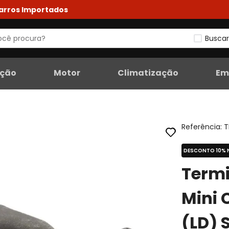
Carros Importados
Buscar
eção
Motor
Climatização
Em
Referência
:
T
DESCONTO 10% 
Termi
Mini 
(LD) 