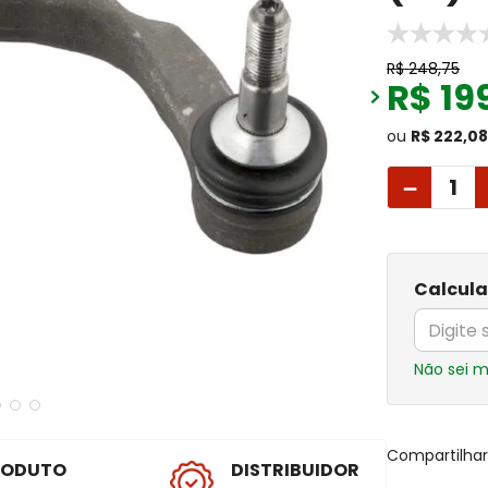
R$
248
,
75
R$
19
ou
R$ 222,0
－
Calcula
Não sei 
Compartilha
RODUTO
DISTRIBUIDOR