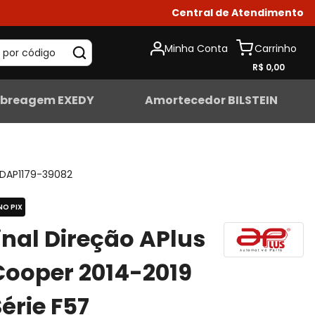
Central de Atendimento
Minha Conta
 por código
R$ 0,00
breagem EXEDY
Amortecedor BILSTEIN
DAP1179-39082
NO PIX
nal Direção APlus
Cooper 2014-2019
Série F57