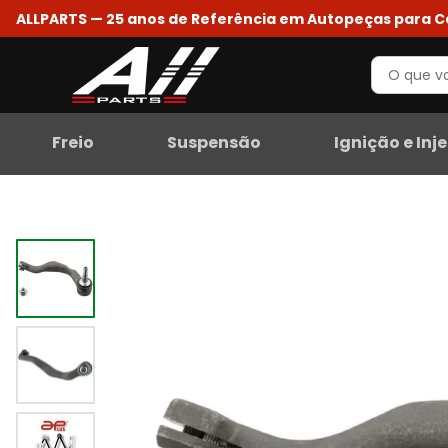
ALLPARTS — 25 anos de Referência em Autopeças para 
Freio
Suspensão
Ignição e Inj