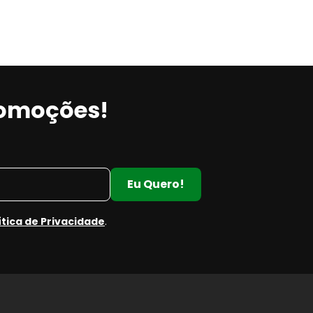
romoções!
S
Eu Quero!
ítica de Privacidade
.