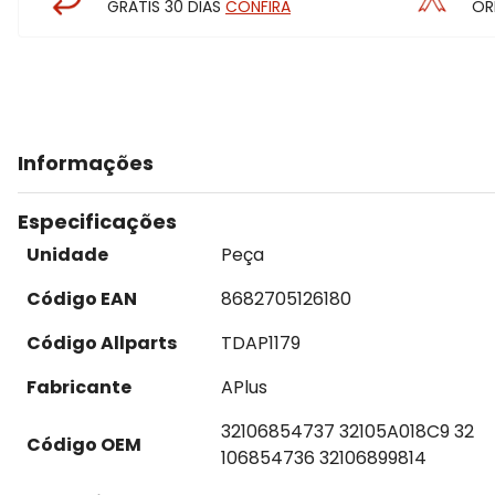
GRÁTIS 30 DIAS
CONFIRA
OR
Informações
Especificações
Unidade
Peça
Código EAN
8682705126180
Código Allparts
TDAP1179
Fabricante
APlus
32106854737 32105A018C9 32
Código OEM
106854736 32106899814