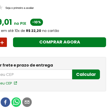
Seja o primeiro a avaliar
9
,
01
-10%
no PIX
8
em até
10
x
de
R$ 22,20
no cartão
＋
COMPRAR AGORA
r frete e prazo de entrega
Calcular
meu CEP
r