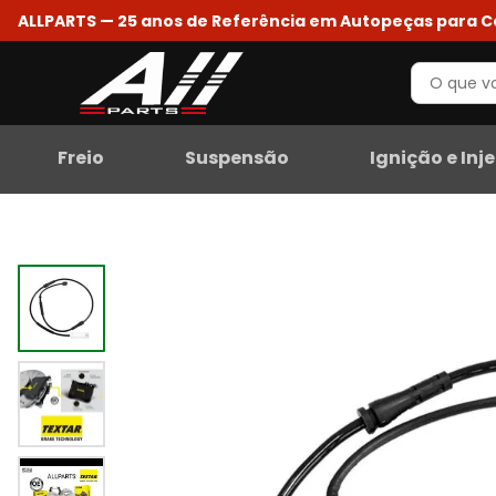
ALLPARTS — 25 anos de Referência em Autopeças para 
Freio
Suspensão
Ignição e Inj