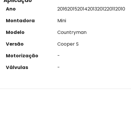
Aplicação
Ano
2016
2015
2014
2013
2012
2011
2010
Montadora
Mini
Modelo
Countryman
Versão
Cooper S
Motorização
-
Válvulas
-