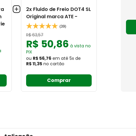
ra
2x Fluido de Freio DOT4 SL
n
Original marca ATE -
ie
(39)
R$
63
,
57
R$
50
,
86
à vista no
a
PIX
ou
R$ 56,76
em até
5
x
de
R$ 11,35
no cartão
Comprar