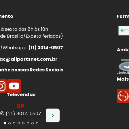
mento
Form
à sexta das 8h às 18h
 de Brasília/Exceto feriados)
e/Whatsapp:
(11) 3014-0507
Ambi
ac@allpartsnet.com.br
he nossas Redes Sociais
Mais
Televendas
SP
✆ (11) 3014-0507