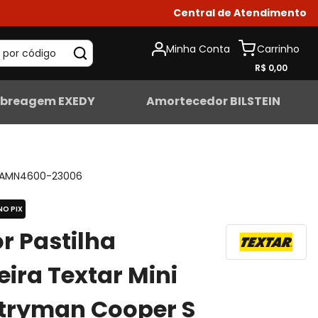
Central de Atendimento
Minha Conta
 por código
R$ 0,00
breagem EXEDY
Amortecedor BILSTEIN
AMN4600-23006
NO PIX
r Pastilha
eira Textar Mini
tryman Cooper S