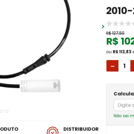
2010-
R$
127
,
50
R$
10
ou
R$ 113,83
－
Calcula
Não sei 
RODUTO
DISTRIBUIDOR