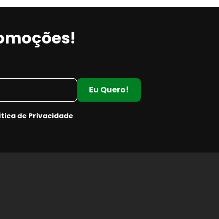
romoções!
Eu Quero!
ítica de Privacidade
.