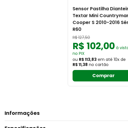
Sensor Pastilha Diantei
Textar Mini Countryma
Cooper S 2010-2016 Sér
R60
R$
127
,
50
R$
102
,
00
à vist
no PIX
ou
R$ 113,83
em até
10
x
de
R$ 11,38
no cartão
Comprar
Informações