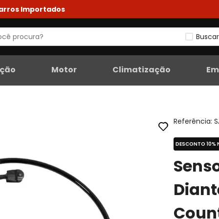
Carros Importados
Buscar
eção
Motor
Climatização
Em
Referência
:
S
DESCONTO 10% 
Senso
Diant
Coun