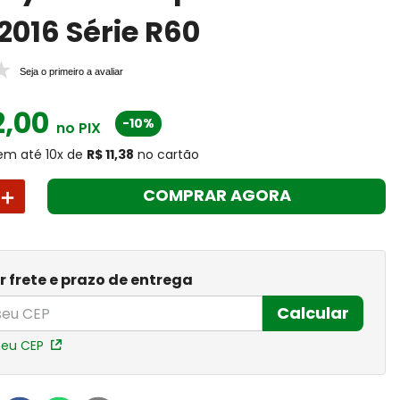
2016 Série R60
Seja o primeiro a avaliar
2
,
00
-10%
no PIX
em até
10
x
de
R$ 11,38
no cartão
＋
COMPRAR AGORA
r frete e prazo de entrega
Calcular
meu CEP