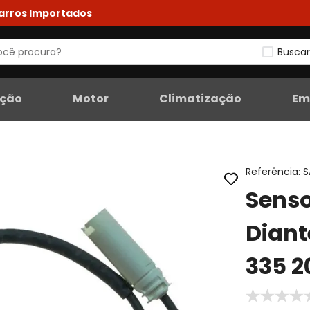
Carros Importados
Buscar
eção
Motor
Climatização
Em
Referência
:
S
Senso
Diant
335 2