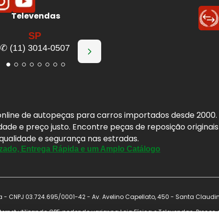
Televendas
SP
✆ (11) 3014-0507
a online de autopeças para carros importados desde 2000
idade e preço justo. Encontre peças de reposição origina
 qualidade e segurança nas estradas.
zado, Entrega Rápida e um Amplo Catálogo
- CNPJ 03.724.695/0001-42 - Av. Avelino Capellato, 450 - Santa Claudi
ernet utilizando CPF, podendo variar na Loja Física e Televendas. Preço