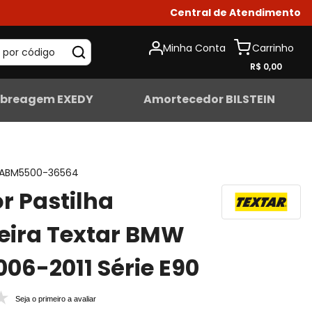
Central de Atendimento
Minha Conta
 por código
R$ 0,00
breagem EXEDY
Amortecedor BILSTEIN
ABM5500-36564
r Pastilha
eira Textar BMW
006-2011 Série E90
Seja o primeiro a avaliar