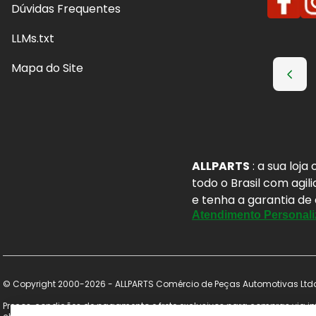
Dúvidas Frequentes
LLMs.txt
Mapa do Site
ALLPARTS
: a sua loj
todo o Brasil com agil
e tenha a garantia de
Atendimento Personali
© Copyright 2000-2026 - ALLPARTS Comércio de Peças Automotivas Ltda 
Preços, condições de pagamento e frete exclusivos para compras via int