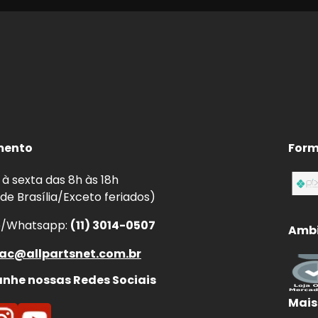
mento
Form
à sexta das 8h às 18h
 de Brasília/Exceto feriados)
e/Whatsapp:
(11) 3014-0507
Ambi
ac@allpartsnet.com.br
he nossas Redes Sociais
Mais