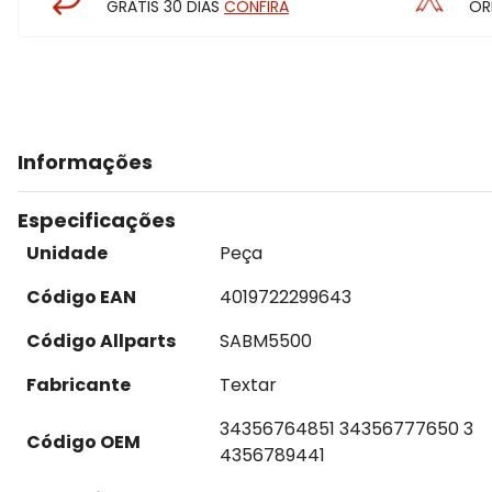
GRÁTIS 30 DIAS
CONFIRA
OR
Informações
Especificações
Unidade
Peça
Código EAN
4019722299643
Código Allparts
SABM5500
Fabricante
Textar
34356764851 34356777650 3
Código OEM
4356789441