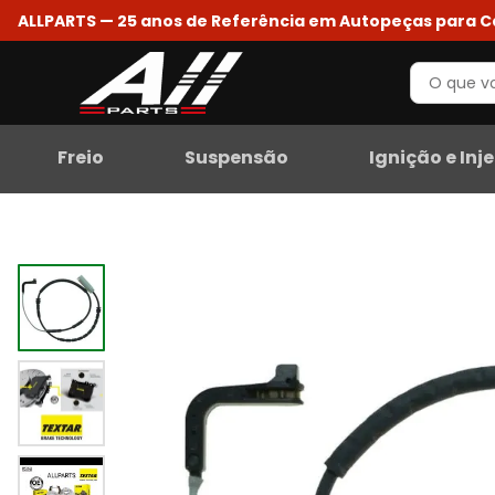
ALLPARTS — 25 anos de Referência em Autopeças para 
Freio
Suspensão
Ignição e Inj