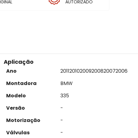
IGINAL
AUTORIZADO
Aplicação
Ano
2011
2010
2009
2008
2007
2006
Montadora
BMW
Modelo
335
Versão
-
Motorização
-
Válvulas
-