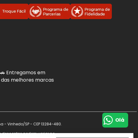
. 🚗 Entregamos em
is das melhores marcas
Olá
na - Vinhedo/SP - CEP 13284-480.
s e descontos podem variar no