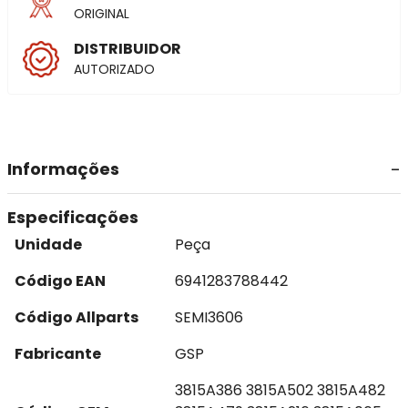
ORIGINAL
DISTRIBUIDOR
AUTORIZADO
Informações
Especificações
Unidade
Peça
Código EAN
6941283788442
Código Allparts
SEMI3606
Fabricante
GSP
3815A386 3815A502 3815A482