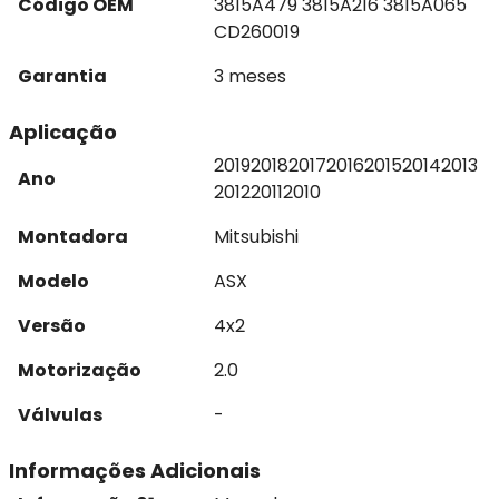
Código OEM
3815A479 3815A216 3815A065
CD260019
Garantia
3 meses
Aplicação
2019
2018
2017
2016
2015
2014
2013
Ano
2012
2011
2010
Montadora
Mitsubishi
Modelo
ASX
Versão
4x2
Motorização
2.0
Válvulas
-
Informações Adicionais