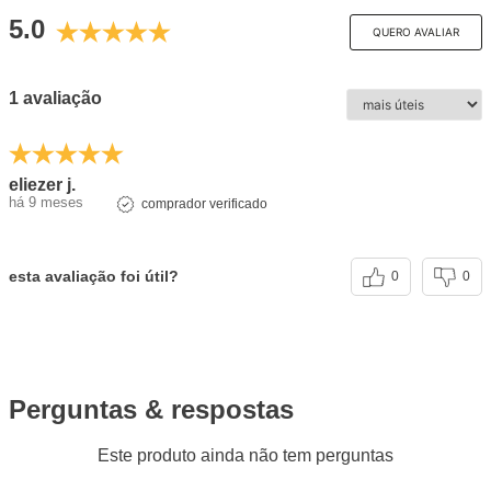
5.0
QUERO AVALIAR
1 avaliação
eliezer j.
há 9 meses
comprador verificado
esta avaliação foi útil?
0
0
Perguntas & respostas
Este produto ainda não tem perguntas