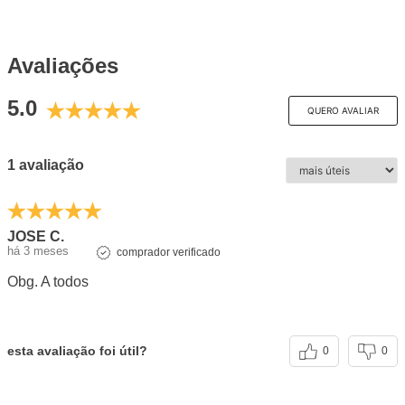
Avaliações
5.0
QUERO AVALIAR
1 avaliação
JOSE C.
há 3 meses
comprador verificado
Obg. A todos
esta avaliação foi útil?
0
0