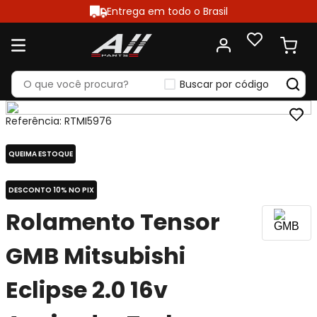
Entrega em todo o Brasil
Buscar por código
Referência
:
RTMI5976
QUEIMA ESTOQUE
DESCONTO 10% NO PIX
Rolamento Tensor
GMB Mitsubishi
Eclipse 2.0 16v