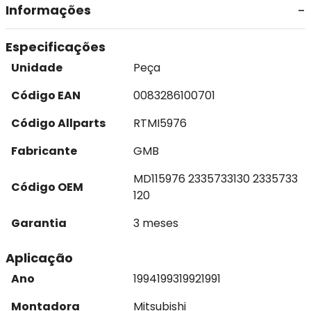
Informações
Especificações
Unidade
Peça
Código EAN
0083286100701
Código Allparts
RTMI5976
Fabricante
GMB
MD115976 2335733130 2335733
Código OEM
120
Garantia
3 meses
Aplicação
Ano
1994
1993
1992
1991
Montadora
Mitsubishi