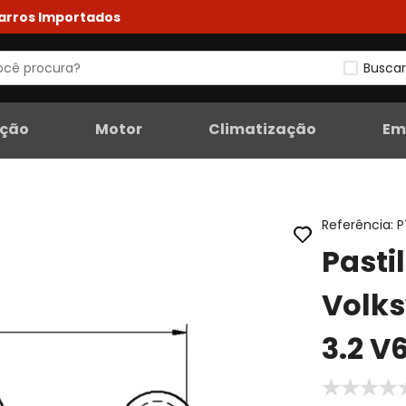
Carros Importados
Buscar
eção
Motor
Climatização
Em
Referência
:
P
Pasti
Volk
3.2 V