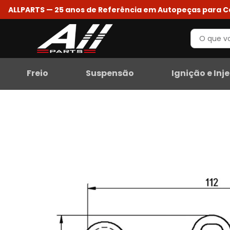
ALLPARTS — 25 anos de Referência em Autopeças para 
Freio
Suspensão
Ignição e Inj