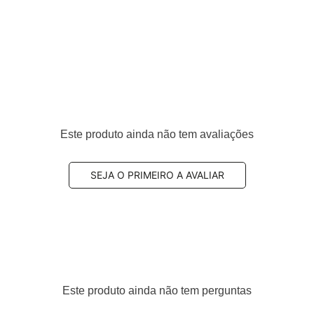
eiro
B, 7L0698451G, 7L0698451H, 7L5698451B, 7L6698451A,
Este produto ainda não tem avaliações
SEJA O PRIMEIRO A AVALIAR
amplamente utilizado por equilibrar
eficiência de
de
, sendo uma escolha comum para uso diário.
Este produto ainda não tem perguntas
omposto semi-metálico