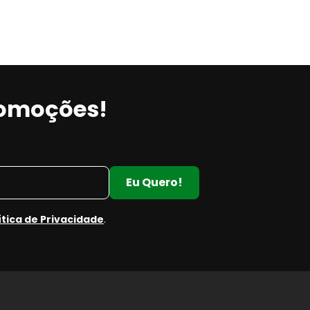
romoções!
Eu Quero!
ítica de Privacidade
.
e
e