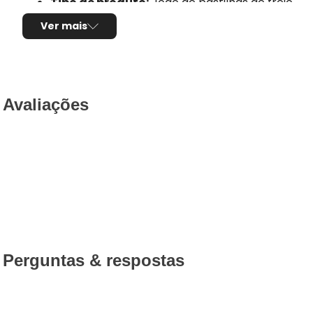
Tipo de produto:
Jogo de pastilhas de freio
Sensor de desgaste:
Não possui
Ver mais
Comprimento:
112,00mm
Largura:
73,00mm
Espessura:
16,7mm
Utilização por veículo:
01 jogo para o eixo tras
Código Original (OEM):
7L0698451A, 7L0698451
Avaliações
7L6698451D
Código EAN/GTIN:
3322937465729
Conteúdo da Embalagem:
1 jogo
Pastilha de Freio Semi-metálica
A
pastilha de freio semi-metálica
é um composto 
frenagem
,
resistência ao calor
e
boa durabilida
Perguntas & respostas
Principais características do c