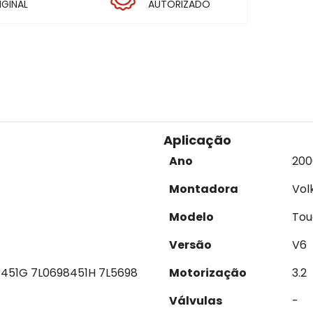
IGINAL
AUTORIZADO
Aplicação
Ano
200
Montadora
Vol
Modelo
Tou
Versão
V6
8451G 7L0698451H 7L5698
Motorização
3.2
Válvulas
-