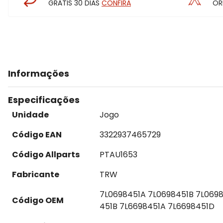
GRÁTIS 30 DIAS
CONFIRA
OR
Informações
Especificações
Unidade
Jogo
Código EAN
3322937465729
Código Allparts
PTAU1653
Fabricante
TRW
7L0698451A 7L0698451B 7L069
Código OEM
451B 7L6698451A 7L6698451D