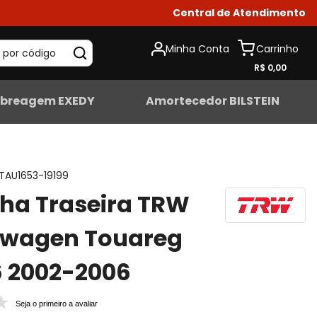
Central de Atendimento
Minha Conta
 por código
R$ 0,00
breagem EXEDY
Amortecedor BILSTEIN
TAU1653-19199
lha Traseira TRW
swagen Touareg
6 2002-2006
Seja o primeiro a avaliar