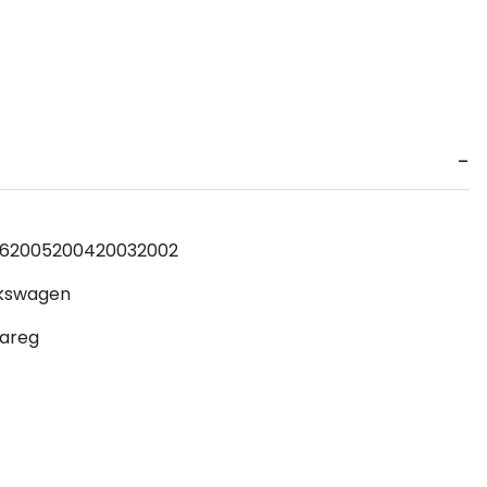
6
2005
2004
2003
2002
kswagen
areg