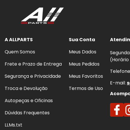
Frenagens mais seguras
e previsíveis, com m
Redução de ruídos
(chiados) e vibrações ao fr
Proteção do disco:
evita riscos, sulcos e super
Conforto e estabilidade:
melhora o controle 
A ALLPARTS
Sua Conta
Atendi
Quem Somos
Meus Dados
Segunda 
(Horário
Frete e Prazo de Entrega
Meus Pedidos
Telefon
Segurança e Privacidade
Meus Favoritos
E-mail:
s
Troca e Devolução
Termos de Uso
Acompan
Autopeças e Oficinas
Dúvidas Frequentes
LLMs.txt