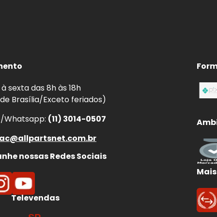
enor distância de parada.
ear.
aquecimento por atrito irregular.
em curvas, chuva e frenagens de emergência.
mento
Form
à sexta das 8h às 18h
 de Brasília/Exceto feriados)
e/Whatsapp:
(11) 3014-0507
Ambi
ac@allpartsnet.com.br
he nossas Redes Sociais
Mais
Televendas