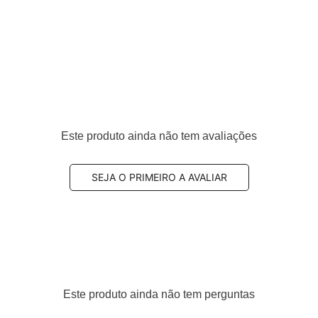
eiro
920, A0074209620, A0084202320
Este produto ainda não tem avaliações
SEJA O PRIMEIRO A AVALIAR
amplamente utilizado por equilibrar
eficiência de
de
, sendo uma escolha comum para uso diário.
Este produto ainda não tem perguntas
omposto semi-metálico