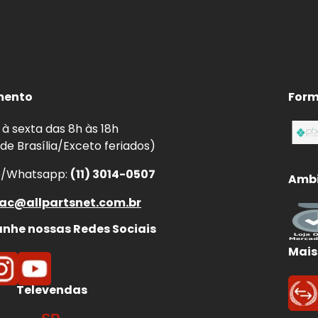
enor distância de parada.
ear.
aquecimento por atrito irregular.
em curvas, chuva e frenagens de emergência.
mento
Form
à sexta das 8h às 18h
 de Brasília/Exceto feriados)
e/Whatsapp:
(11) 3014-0507
Ambi
ac@allpartsnet.com.br
he nossas Redes Sociais
Mais
Televendas