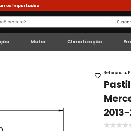
Carros Importados
Buscar
eção
Motor
Climatização
Em
Referência
:
P
Pasti
Merc
2013-