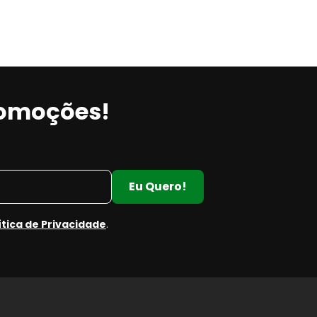
romoções!
Eu Quero!
ítica de Privacidade
.
e
e