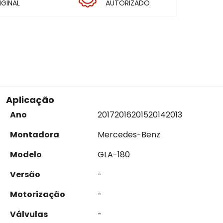
IGINAL
AUTORIZADO
Aplicação
Ano
2017
2016
2015
2014
2013
Montadora
Mercedes-Benz
Modelo
GLA-180
Versão
-
Motorização
-
Válvulas
-