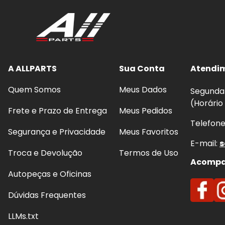
Frenagens mais seguras
e previsíveis, com m
Redução de ruídos
(chiados) e vibrações ao fr
Proteção do disco:
evita riscos, sulcos e super
Conforto e estabilidade:
melhora o controle 
A ALLPARTS
Sua Conta
Atendi
Quem Somos
Meus Dados
Segunda 
(Horário
Frete e Prazo de Entrega
Meus Pedidos
Telefon
Segurança e Privacidade
Meus Favoritos
E-mail:
s
Troca e Devolução
Termos de Uso
Acompan
Autopeças e Oficinas
Dúvidas Frequentes
LLMs.txt