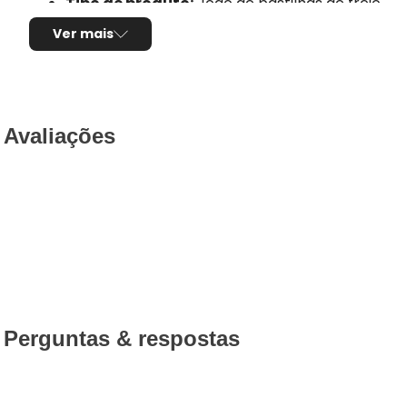
Tipo de produto:
Jogo de pastilhas de freio
Sensor de desgaste:
Não possui
Ver mais
Composto da pastilha:
Semi-metálico
Comprimento:
106,60mm
Largura:
59,10mm
Espessura:
18,50mm
Utilização por veículo:
01 jogo para o eixo tras
Avaliações
Código Original (OEM):
0064202320, 0064207
Código EAN/GTIN:
3322938132354
Conteúdo da Embalagem:
1 jogo
Pastilha de Freio Semi-metálica
A
pastilha de freio semi-metálica
é um composto 
frenagem
,
resistência ao calor
e
boa durabilida
Perguntas & respostas
Principais características do c