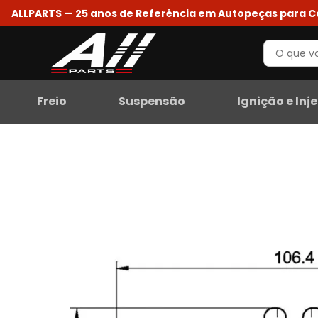
ALLPARTS — 25 anos de Referência em Autopeças para 
Freio
Suspensão
Ignição e Inj