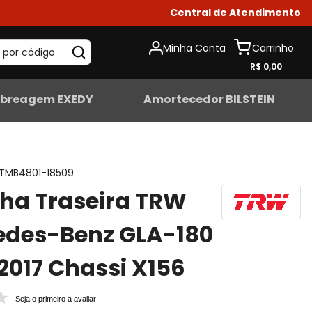
Central de Atendimento
Minha Conta
 por código
R$ 0,00
breagem EXEDY
Amortecedor BILSTEIN
TMB4801-18509
lha Traseira TRW
edes-Benz GLA-180
2017 Chassi X156
Seja o primeiro a avaliar