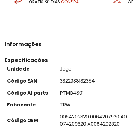
GRÁTIS 30 DIAS
CONFIRA
OR
Informações
Especificações
Unidade
Jogo
Código EAN
3322938132354
Código Allparts
PTMB4801
Fabricante
TRW
0064202320 0064207920 A0
Código OEM
074209620 A0084202320