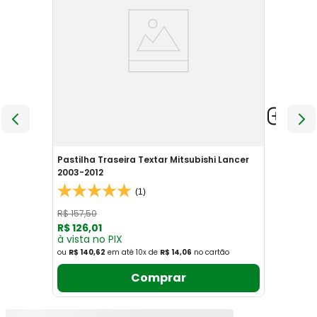
Pastilha Traseira Textar Mitsubishi Lancer
2003-2012
(1)
R$
157
,
50
R$
126
,
01
à vista no PIX
ou
R$ 140,62
em até
10
x
de
R$ 14,06
no cartão
Comprar