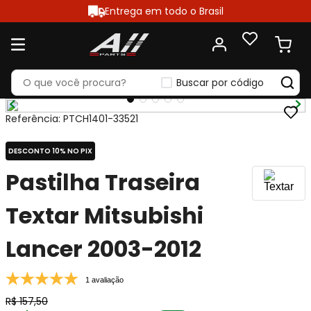
Entrega em todo o Brasil
Buscar por código
Referência
:
PTCH1401-33521
DESCONTO 10% NO PIX
Pastilha Traseira
Textar Mitsubishi
Lancer 2003-2012
1 avaliação
R$
157
,
50