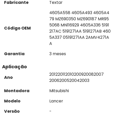
Fabricante
Textar
4605A558 4605A493 4605A4
79 MZ690350 MZ690187 MR95
5068 MN116929 4605A336 5191
Código OEM
217AC 5191271AA 5191271AB 460
5A337 05191271AA 2AMV4271A
A
Garantia
3 meses
Aplicação
2012
2011
2010
2009
2008
2007
Ano
2006
2005
2004
2003
Montadora
Mitsubishi
Modelo
Lancer
Versão
-