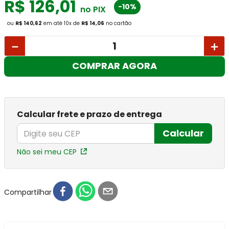
R$
126
,
01
-10%
no PIX
ou
R$ 140,62
em até
10
x
de
R$ 14,06
no cartão
－
＋
COMPRAR AGORA
Calcular frete e prazo de entrega
Calcular
Não sei meu CEP
Compartilhar