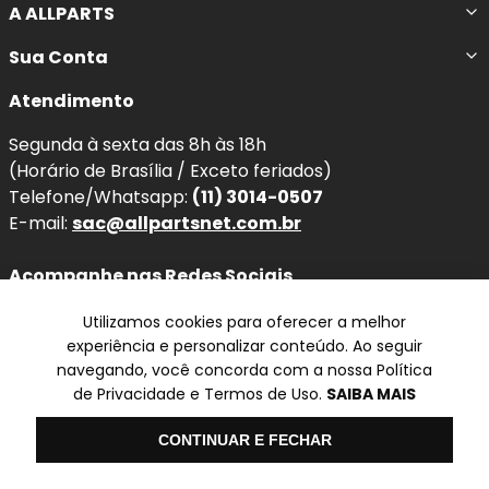
A ALLPARTS
frenagem e pode causar ruídos, superaquecimento e até
desgaste prematuro do disco. Ao substituir por um jogo
Sua Conta
novo, você recupera a eficiência original do freio e
Atendimento
melhora a dirigibilidade do seu
Mitsubishi Lancer
.
Segunda à sexta das 8h às 18h
Benefícios imediatos da troca:
(Horário de Brasília / Exceto feriados)
Telefone/Whatsapp:
(11) 3014-0507
Frenagens mais seguras
e previsíveis, com
E-mail:
sac@allpartsnet.com.br
menor distância de parada.
Redução de ruídos
(chiados) e vibrações ao
Acompanhe nas Redes Sociais
frear.
Proteção do disco:
evita riscos, sulcos e
Utilizamos cookies para oferecer a melhor
superaquecimento por atrito irregular.
experiência e personalizar conteúdo. Ao seguir
Conforto e estabilidade:
melhora o controle
navegando, você concorda com a nossa Política
de Privacidade e Termos de Uso.
SAIBA MAIS
em curvas, chuva e frenagens de emergência.
Televendas
Olá
CONTINUAR E FECHAR
SP
Qualidade e Procedência:
Pastilhas de Freio
TEXTAR
✆ (11) 3014-0507