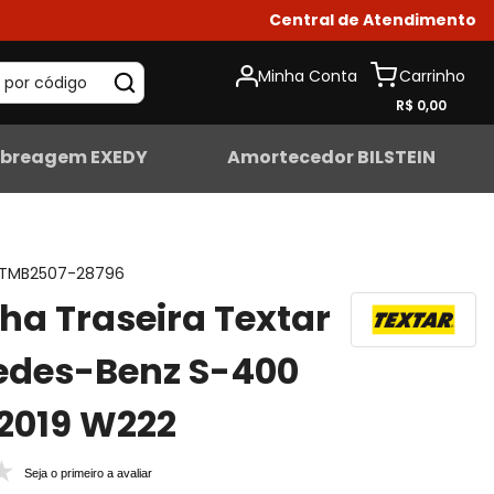
Central de Atendimento
Minha Conta
 por código
R$ 0,00
breagem EXEDY
Amortecedor BILSTEIN
TMB2507-28796
lha Traseira Textar
edes-Benz S-400
2019 W222
Seja o primeiro a avaliar