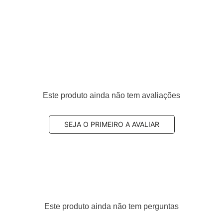
eiro
Este produto ainda não tem avaliações
820, 0084200820, 0084202220
SEJA O PRIMEIRO A AVALIAR
amplamente utilizado por equilibrar
eficiência de
de
, sendo uma escolha comum para uso diário.
Este produto ainda não tem perguntas