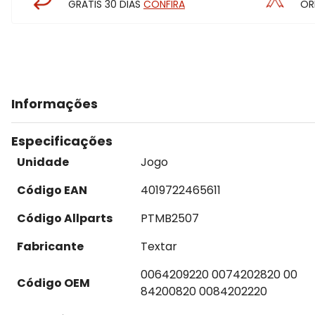
GRÁTIS 30 DIAS
CONFIRA
OR
Informações
Especificações
Unidade
Jogo
Código EAN
4019722465611
Código Allparts
PTMB2507
Fabricante
Textar
0064209220 0074202820 00
Código OEM
84200820 0084202220