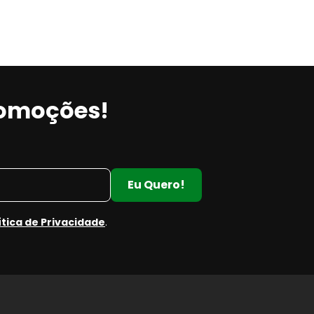
romoções!
Eu Quero!
ítica de Privacidade
.
e
e