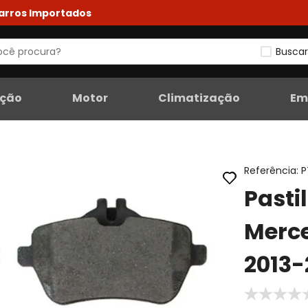
Carros Importados
Buscar
eção
Motor
Climatização
Em
Referência
:
P
Pasti
Merc
2013-