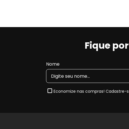
Principais características do c
Boa eficiência de frenagem
em diferentes co
Boa dissipação de calor
, contribuindo para e
Durabilidade equilibrada
para uso urbano e r
Comportamento típico do composto:
pode 
Fique po
compostos cerâmicos, dependendo do sistema d
Nota de Compatibilidade:
Esta pastilha segue rigor
2015, 2016, 2017, 2018 e 2019
. Sempre confira o
códi
Nome
encaixe perfeito.
Quando e Por que substituir a Pas
Economize nas compras! Cadastre-se
O desgaste natural das pastilhas reduz a capacida
até desgaste prematuro do disco. Ao substituir por um
melhora a dirigibilidade do seu
Mercedes-Benz S-4