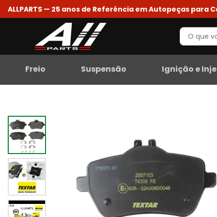
ALLPARTS — 25 anos de Referência em Autopeças para 
Freio
Suspensão
Ignição e Inj