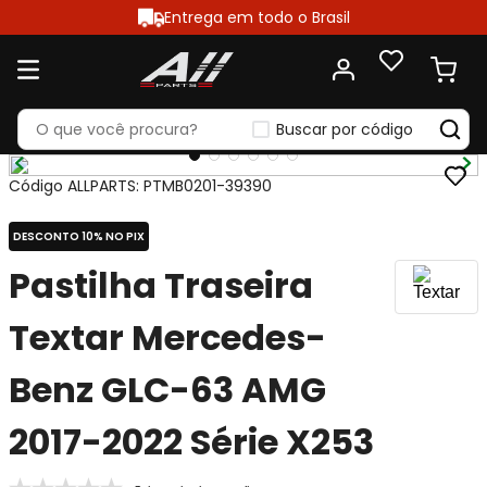
Entrega em todo o Brasil
Buscar por código
Código ALLPARTS
:
PTMB0201-39390
DESCONTO 10% NO PIX
Pastilha Traseira
Textar Mercedes-
Benz GLC-63 AMG
2017-2022 Série X253