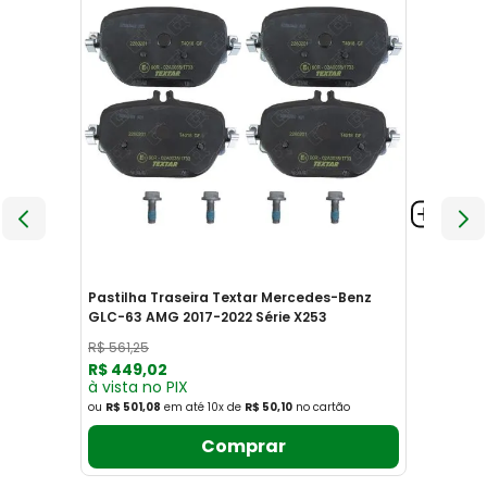
Pastilha Traseira Textar Mercedes-Benz
GLC-63 AMG 2017-2022 Série X253
R$
561
,
25
R$
449
,
02
à vista no PIX
ou
R$ 501,08
em até
10
x
de
R$ 50,10
no cartão
Comprar