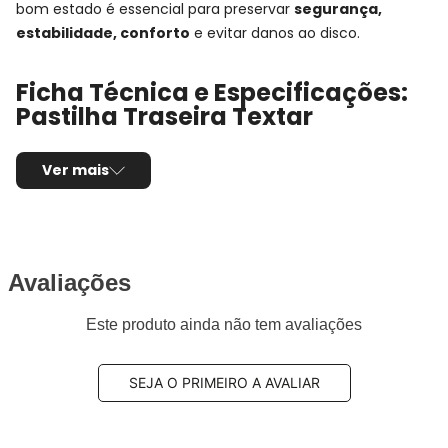
bom estado é essencial para preservar
segurança,
estabilidade, conforto
e evitar danos ao disco.
Ficha Técnica e Especificações:
Pastilha Traseira Textar
Montadora:
Mercedes-Benz
Ver mais
Modelo:
GLC-63 AMG
Anos:
2017, 2018, 2019, 2020, 2021 e 2022
Observações técnicas:
- Série: X253
Posição de Montagem:
Traseira
Tipo de produto:
Jogo de pastilhas de freio
Avaliações
Sistema de freio compatível:
TRW
Este produto ainda não tem avaliações
Composto da pastilha:
Semi-metálico
Comprimento:
129,20mm
Largura:
70,00mm / 79,00mm
SEJA O PRIMEIRO A AVALIAR
Espessura:
17,40mm
Utilização por veículo:
01 jogo para o eixo