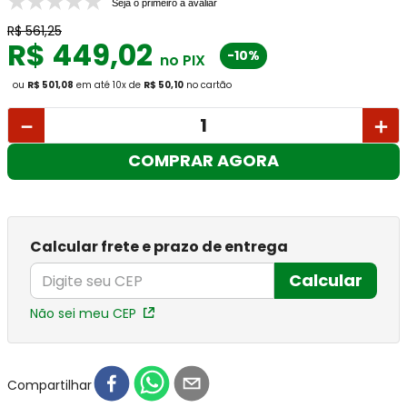
Seja o primeiro a avaliar
R$
561
,
25
R$
449
,
02
-10%
no PIX
ou
R$ 501,08
em até
10
x
de
R$ 50,10
no cartão
－
＋
COMPRAR AGORA
Calcular frete e prazo de entrega
Calcular
Não sei meu CEP
Compartilhar