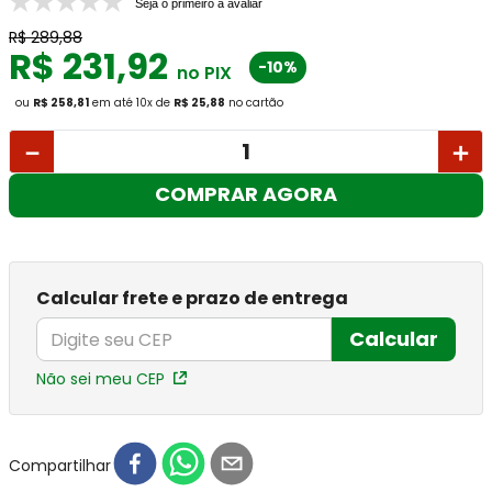
Seja o primeiro a avaliar
R$
289
,
88
R$
231
,
92
-10%
no PIX
ou
R$ 258,81
em até
10
x
de
R$ 25,88
no cartão
－
＋
COMPRAR AGORA
Calcular frete e prazo de entrega
Calcular
Não sei meu CEP
Compartilhar