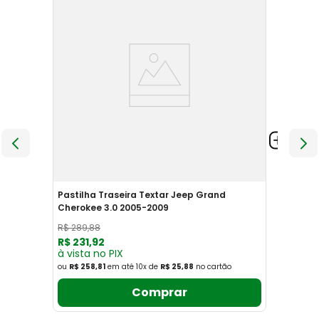
Pastilha Traseira Textar Jeep Grand
Cherokee 3.0 2005-2009
R$
289
,
88
R$
231
,
92
à vista no PIX
ou
R$ 258,81
em até
10
x
de
R$ 25,88
no cartão
Comprar