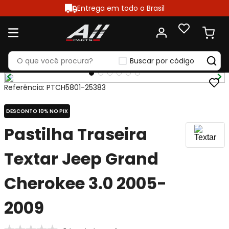
Entrega em todo o Brasil
Buscar por código
Referência
:
PTCH5801-25383
DESCONTO 10% NO PIX
Pastilha Traseira
Textar Jeep Grand
Cherokee 3.0 2005-
2009