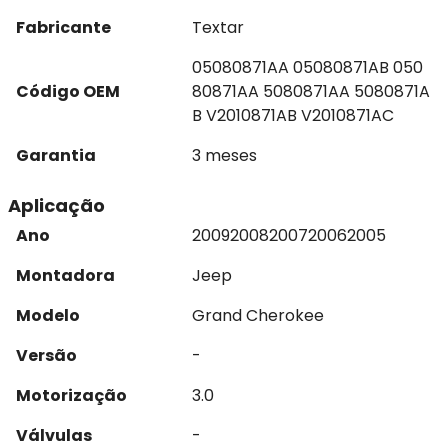
Fabricante
Textar
05080871AA 05080871AB 050
Código OEM
80871AA 5080871AA 5080871A
B V2010871AB V2010871AC
Garantia
3 meses
Aplicação
Ano
2009
2008
2007
2006
2005
Montadora
Jeep
Modelo
Grand Cherokee
Versão
-
Motorização
3.0
Válvulas
-