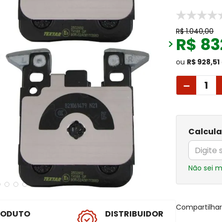
R$
1
.
040
,
00
R$
83
ou
R$ 928,51
－
Calcula
Não sei 
Compartilha
RODUTO
DISTRIBUIDOR