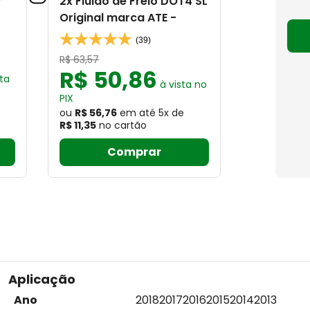
r
2x Fluido de Freio DOT4 SL
Original marca ATE -
(39)
R$
63
,
57
R$
50
,
86
ta
à vista no
PIX
ou
R$ 56,76
em até
5
x
de
R$ 11,35
no cartão
Comprar
Aplicação
Ano
2018
2017
2016
2015
2014
2013