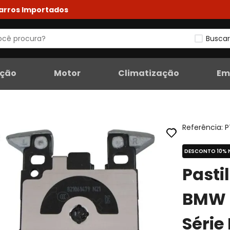
Carros Importados
Buscar
eção
Motor
Climatização
Em
Referência
:
P
DESCONTO 10% 
Pasti
BMW M
Série 