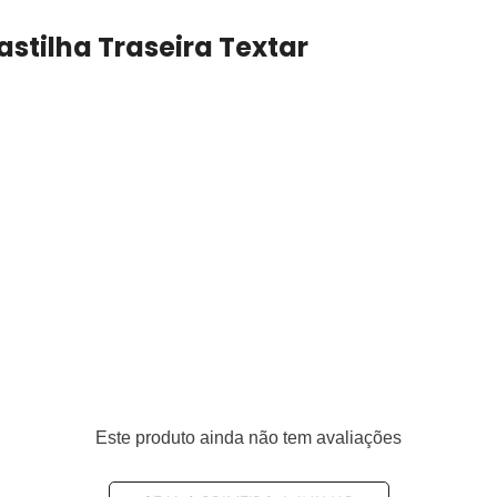
astilha Traseira Textar
eiro
Este produto ainda não tem avaliações
6422, 34216887576, 34218099354