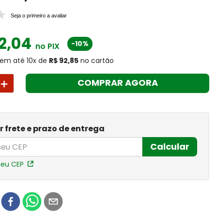
Seja o primeiro a avaliar
2
,
04
-10%
no PIX
em até
10
x
de
R$ 92,85
no cartão
＋
COMPRAR AGORA
r frete e prazo de entrega
Calcular
meu CEP
r