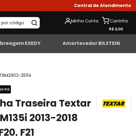
Central de Atendimento
Minha Conta
 por código
R$ 0,00
breagem EXEDY
Amortecedor BILSTEIN
TBM2902-25114
NO PIX
lha Traseira Textar
135i 2013-2018
F20, F21