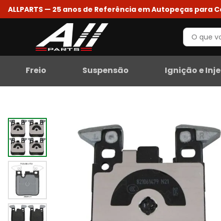
ALLPARTS — 25 anos de Referência em Autopeças para 
Freio
Suspensão
Ignição e Inj