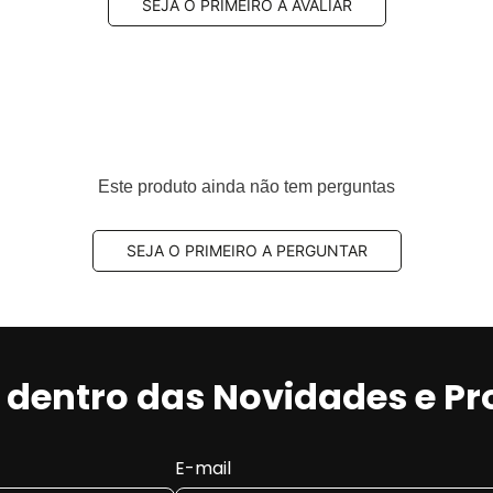
SEJA O PRIMEIRO A AVALIAR
amplamente utilizado por equilibrar
eficiência de
de
, sendo uma escolha comum para uso diário.
Este produto ainda não tem perguntas
omposto semi-metálico
SEJA O PRIMEIRO A PERGUNTAR
ndições de uso.
stabilidade em frenagens repetidas.
odoviário.
gerar
mais resíduo (pó)
e
mais ruído
do que
r dentro das Novidades e P
e freio e do uso.
osamente as medidas originais para os anos
2013, 2014,
iginal (OEM)
antes da compra para garantir o encaixe
E-mail