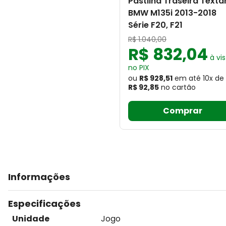
Pastilha Traseira Texta
BMW M135i 2013-2018
Série F20, F21
R$
1
.
040
,
00
R$
832
,
04
à vis
no PIX
ou
R$ 928,51
em até
10
x
de
R$ 92,85
no cartão
Comprar
Informações
Especificações
Unidade
Jogo