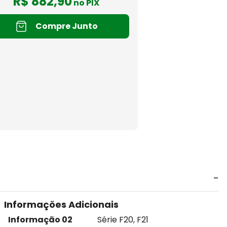
R$
882
,
90
no PIX
Compre Junto
Informações Adicionais
Informação 02
Série F20, F21