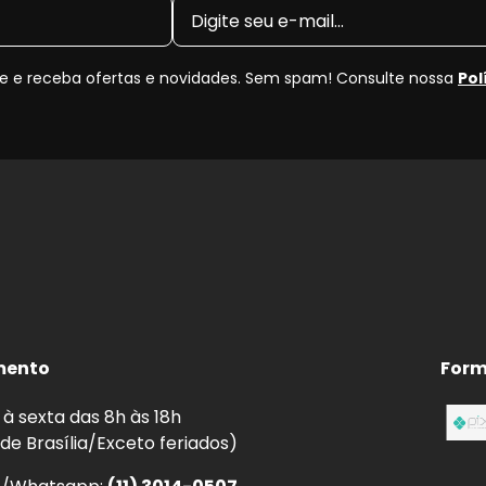
tilha Traseira?
 e receba ofertas e novidades. Sem spam! Consulte nossa
Pol
de de frenagem e pode causar ruídos, superaquecimento 
 jogo novo, você recupera a eficiência original do freio 
enor distância de parada.
ear.
aquecimento por atrito irregular.
em curvas, chuva e frenagens de emergência.
mento
Form
à sexta das 8h às 18h
as de Freio
TEXTAR
 de Brasília/Exceto feriados)
cnologia de frenagem premium
, com pastilhas