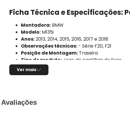
Ficha Técnica e Especificações: P
Montadora:
BMW
Modelo:
M135i
Anos:
2013, 2014, 2015, 2016, 2017 e 2018
Observações técnicas:
- Série F20, F21
Posição de Montagem:
Traseira
Tipo de produto:
Jogo de pastilhas de freio
Sistema de freio compatível:
Brembo
Ver mais
Sensor de desgaste:
Não possui
Composto da pastilha:
Semi-metálico
Comprimento:
71,80mm
Largura:
88,00mm
Espessura:
17,00mm
Avaliações
Utilização por veículo:
01 jogo para o eixo tras
Código Original (OEM):
34216855474, 3421687
Código EAN/GTIN:
4019722463846
Conteúdo da Embalagem:
1 jogo