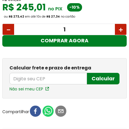
R$
245
,
01
-10%
no PIX
ou
R$ 273,42
em até
10
x
de
R$ 27,34
no cartão
－
＋
COMPRAR AGORA
Calcular frete e prazo de entrega
Calcular
Não sei meu CEP
Compartilhar