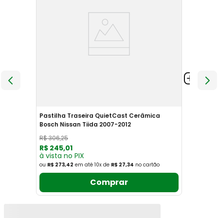
Pastilha Traseira QuietCast Cerâmica
Bosch Nissan Tiida 2007-2012
R$
306
,
25
R$
245
,
01
à vista no PIX
ou
R$ 273,42
em até
10
x
de
R$ 27,34
no cartão
Comprar