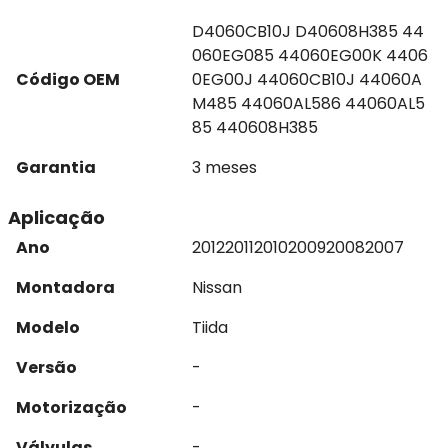
D4060CB10J D40608H385 44
060EG085 44060EG00K 4406
Código OEM
0EG00J 44060CB10J 44060A
M485 44060AL586 44060AL5
85 440608H385
Garantia
3 meses
Aplicação
Ano
2012
2011
2010
2009
2008
2007
Montadora
Nissan
Modelo
Tiida
Versão
-
Motorização
-
Válvulas
-