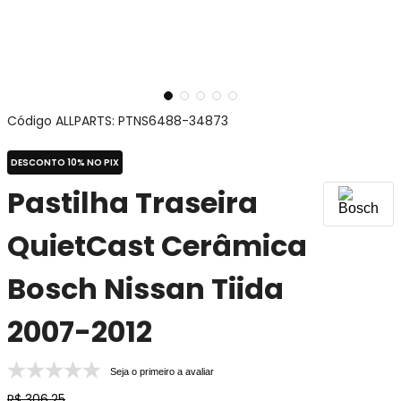
Código ALLPARTS
:
PTNS6488-34873
DESCONTO 10% NO PIX
Pastilha Traseira
QuietCast Cerâmica
Bosch Nissan Tiida
2007-2012
Seja o primeiro a avaliar
R$
306
,
25