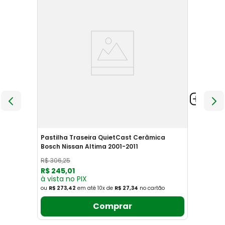
Pastilha Traseira QuietCast Cerâmica
Bosch Nissan Altima 2001-2011
R$
306
,
25
R$
245
,
01
à vista no PIX
ou
R$ 273,42
em até
10
x
de
R$ 27,34
no cartão
Comprar