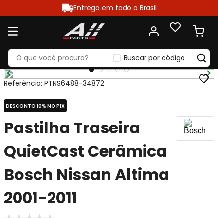
Entrega em todo o Brasil
Buscar por código
Referência
:
PTNS6488-34872
DESCONTO 10% NO PIX
Pastilha Traseira
QuietCast Cerâmica
Bosch Nissan Altima
2001-2011