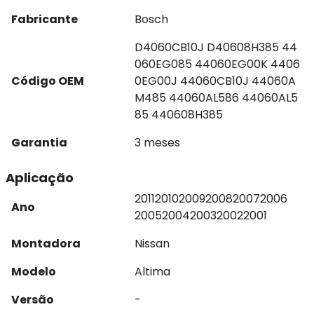
Fabricante
Bosch
D4060CB10J D40608H385 44
060EG085 44060EG00K 4406
Código OEM
0EG00J 44060CB10J 44060A
M485 44060AL586 44060AL5
85 440608H385
Garantia
3 meses
Aplicação
2011
2010
2009
2008
2007
2006
Ano
2005
2004
2003
2002
2001
Montadora
Nissan
Modelo
Altima
Versão
-