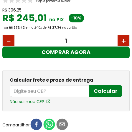
Seja o primeiro a avaliar
R$
306
,
25
R$
245
,
01
-10%
no PIX
ou
R$ 273,42
em até
10
x
de
R$ 27,34
no cartão
－
＋
COMPRAR AGORA
Calcular frete e prazo de entrega
Calcular
Não sei meu CEP
Compartilhar