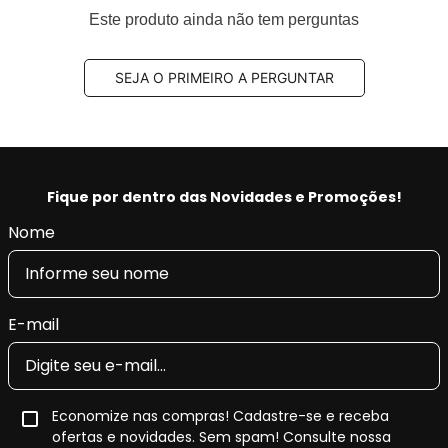
traseiro
Este produto ainda não tem perguntas
Código Original (OEM):
D4060CB10J,
D40608H385, 44060EG085, 44060EG00K,
SEJA O PRIMEIRO A PERGUNTAR
44060EG00J, 44060CB10J, 44060AM485,
44060AL586, 44060AL585, 440608H385
Código EAN/GTIN:
4047026379600
Conteúdo da Embalagem:
1 jogo
Fique por dentro das Novidades e Promoções!
Pastilha de Freio Cerâmica QuietCast
Nome
As
pastilhas de freio a disco QuietCast T da Bosch
,
desenvolvidas para o generalista que trabalha em todas as
marcas e modelos durante todo o dia, esta linha premium
E-mail
eleva a tecnologia das pastilhas de freio de pós-venda a
um nível totalmente novo.
O
material de fricção avançado, específico da
Economize nas compras! Cadastre-se e receba
plataforma, sem cobre
garante
ruído e vibração
ofertas e novidades. Sem spam! Consulte nossa