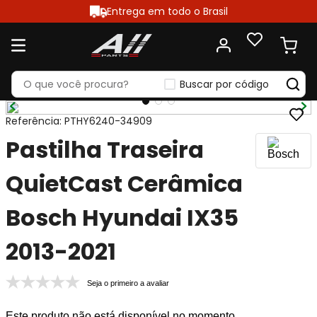
Entrega em todo o Brasil
Buscar por código
Referência
:
PTHY6240-34909
Pastilha Traseira
QuietCast Cerâmica
Bosch Hyundai IX35
2013-2021
Seja o primeiro a avaliar
Este produto não está disponível no momento