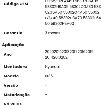
00 58302E4A60 58302H8A08
Código OEM
58302H8A05 58302Q0A30 583
02G8A50 58302G4A50 58302
G2A40 58302D3A70 58302E6A
50 58302H8A00
Garantia
3 meses
Aplicação
2020
2019
2018
2017
2016
2015
Ano
2014
2013
2021
Montadora
Hyundai
Modelo
IX35
Versão
-
Motorização
-
Válvulas
-