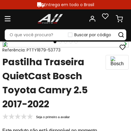
Entrega em todo o Brasil
Buscar por código
Referência
:
PTTY1879-53773
Pastilha Traseira
QuietCast Bosch
Toyota Camry 2.5
2017-2022
Seja o primeiro a avaliar
Este produto não está disponível no momento