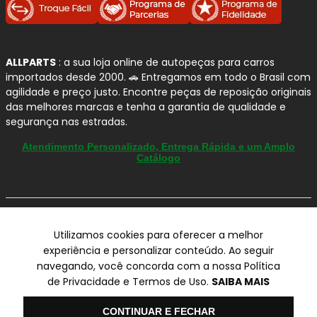
A
BOSCH
é uma das marcas mais tradicionais e
reconhecidas do setor automotivo, com forte presença no
Brasil
e padrão global de engenharia. Seu portfólio vai
além da frenagem e atende diferentes sistemas do
ALLPARTS
: a sua loja online de autopeças para carros
veículo, com foco em
segurança
,
confiabilidade
e
importados desde 2000. 🚗 Entregamos em todo o Brasil com
desempenho no uso diário.
agilidade e preço justo. Encontre peças de reposição originais
das melhores marcas e tenha a garantia de qualidade e
segurança nas estradas.
Por que confiamos na BOSCH?
Atendimento Personalizado, Entrega Rápida e um Amplo
Marca referência:
tradição em tecnologia
Catálogo
automotiva e controle de qualidade rigoroso.
Amplo portfólio:
soluções para
freios
,
ignição
,
injeção
,
limpadores
,
filtros
e outros
© Copyright 2000-2026
componentes.
Utilizamos cookies para oferecer a melhor
ALLPARTS Com. de Peças Automotivas Ltda.
Desempenho consistente:
peças projetadas
experiência e personalizar conteúdo. Ao seguir
CNPJ 03.724.695/0001-42 - Av. Avelino Capellato, 450 - Santa
para manter estabilidade de funcionamento e
navegando, você concorda com a nossa Política
Claudina - Vinhedo/SP - CEP 13284-480.
reduzir falhas.
de Privacidade e Termos de Uso.
SAIBA MAIS
Preços, condições de pagamento e frete exclusivos para compras via
Procedência e segurança:
ideal para quem
internet utilizando CPF, podendo variar na Loja Física e Televendas.
busca reposição com padrão técnico e
Olá
CONTINUAR E FECHAR
Preços e descontos podem variar no checkout.