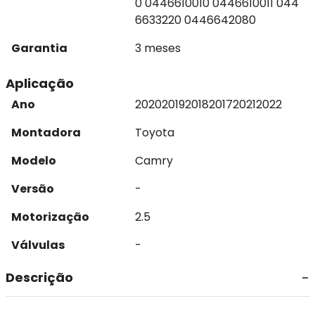
0 0446610010 0446610011 044
6633220 0446642080
Garantia
3 meses
Aplicação
Ano
2020
2019
2018
2017
2021
2022
Montadora
Toyota
Modelo
Camry
Versão
-
Motorização
2.5
Válvulas
-
Descrição