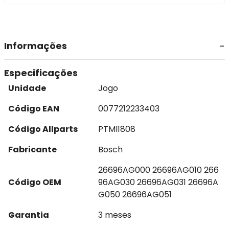
Informações
Especificações
Unidade
Jogo
Código EAN
0077212233403
Código Allparts
PTMI1808
Fabricante
Bosch
26696AG000 26696AG010 266
Código OEM
96AG030 26696AG031 26696A
G050 26696AG051
Garantia
3 meses