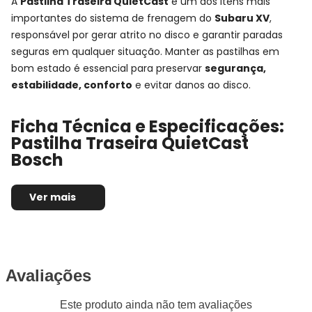
A
Pastilha Traseira QuietCast
é um dos itens mais
importantes do sistema de frenagem do
Subaru XV
,
responsável por gerar atrito no disco e garantir paradas
seguras em qualquer situação. Manter as pastilhas em
bom estado é essencial para preservar
segurança,
estabilidade, conforto
e evitar danos ao disco.
Ficha Técnica e Especificações:
Pastilha Traseira QuietCast
Bosch
Montadora:
Subaru
Ver mais
Modelo:
XV
Anos:
2012, 2013, 2014, 2015, 2016, 2017 e 2018
Observações técnicas:
Jogo de pastilhas de
freio traseira QuietCast de cerâmica
Posição de Montagem:
Traseira
Avaliações
Tipo de produto:
Jogo de pastilhas de freio
Este produto ainda não tem avaliações
Sistema de freio compatível:
Akebono