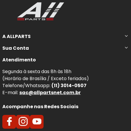
poeira
são características marcantes.
A
camada protetora de transferência
aumenta a vida
útil da almofada e do rotor. A
redução da poeira dos
freios
significa discos mais limpos por mais tempo. A
redução do desgaste da pastilha e do disco de freio
A ALLPARTS
garante uma vida útil mais longa dos componentes do
sistema de freio.
Sua Conta
Nota de Compatibilidade:
Esta pastilha segue
Atendimento
rigorosamente as medidas originais para os anos
2005,
Segunda à sexta das 8h às 18h
2006, 2007, 2008, 2009, 2010, 2011, 2012 e 2013
. Sempre
(Horário de Brasília / Exceto feriados)
confira o
código original (OEM)
antes da compra para
Telefone/Whatsapp:
(11) 3014-0507
garantir o encaixe perfeito.
E-mail:
sac@allpartsnet.com.br
Quando e Por que substituir a
Acompanhe nas Redes Sociais
Pastilha Traseira QuietCast?
O desgaste natural das pastilhas reduz a capacidade de