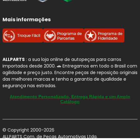
A
BOSCH
é uma das marcas mais tradicionais e
reconhecidas do setor automotivo, com forte presença no
Mais informações
Brasil
e padrão global de engenharia. Seu portfólio vai
além da frenagem e atende diferentes sistemas do
veículo, com foco em
segurança
,
confiabilidade
e
desempenho no uso diário.
ALLPARTS
: a sua loja online de autopeças para carros
Por que confiamos na BOSCH?
importados desde 2000. 🚗 Entregamos em todo o Brasil com
agilidade e preço justo. Encontre peças de reposição originais
Marca referência:
tradição em tecnologia
das melhores marcas e tenha a garantia de qualidade e
automotiva e controle de qualidade rigoroso.
segurança nas estradas.
Amplo portfólio:
soluções para
freios
,
Atendimento Personalizado, Entrega Rápida e um Amplo
ignição
,
injeção
,
limpadores
,
filtros
e outros
Catálogo
componentes.
Desempenho consistente:
peças projetadas
para manter estabilidade de funcionamento e
reduzir falhas.
© Copyright 2000-2026
ALLPARTS Com. de Peças Automotivas Ltda.
Procedência e segurança:
ideal para quem