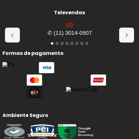
frenagem e pode causar ruídos, superaquecimento e até
desgaste prematuro do disco. Ao substituir por um jogo
Televendas
novo, você recupera a eficiência original do freio e
melhora a dirigibilidade do seu
Subaru Forester
.
SP
✆ (11) 3014-0507
Benefícios imediatos da troca:
Formas de pagamento
Frenagens mais seguras
e previsíveis, com
menor distância de parada.
Redução de ruídos
(chiados) e vibrações ao
frear.
Proteção do disco:
evita riscos, sulcos e
superaquecimento por atrito irregular.
Conforto e estabilidade:
melhora o controle
em curvas, chuva e frenagens de emergência.
Ambiente Seguro
Qualidade e Procedência: Peças
Automotivas
BOSCH