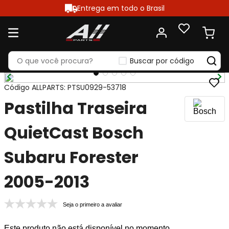
Entrega em todo o Brasil
Buscar por código
Código ALLPARTS
:
PTSU0929-53718
Pastilha Traseira
QuietCast Bosch
Subaru Forester
2005-2013
Seja o primeiro a avaliar
Este produto não está disponível no momento