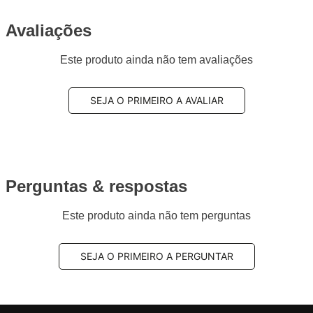
2012 e 2013
Observações técnicas:
Jogo de pastilhas de
Avaliações
freio traseira QuietCast de cerâmica
Este produto ainda não tem avaliações
Posição de Montagem:
Traseira
Tipo de produto:
Jogo de pastilhas de freio
Sistema de freio compatível:
Brembo
SEJA O PRIMEIRO A AVALIAR
Sensor de desgaste:
Não possui
Composto da pastilha:
Cerâmica
Altura:
65,5mm
Largura:
76,7mm
Espessura:
14,3mm
Perguntas & respostas
Utilização por veículo:
01 jogo para o eixo
traseiro
Este produto ainda não tem perguntas
Código Original (OEM):
4605A050, MR407391,
44060AB085, 4406026696FE001, 26696FE081,
SEJA O PRIMEIRO A PERGUNTAR
26696VA000, 26696FE000, 26696FE080,
26696FG000
Código EAN/GTIN:
0077212160990