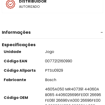
DISTRIBUIDOR
AUTORIZADO
Informações
Especificações
Unidade
Jogo
Código EAN
0077212160990
Código Allparts
PTSU0929
Fabricante
Bosch
4605A050 MR407391 44060A
B085 4406026696FE001 26696
Código OEM
FE081 26696VA000 26696FE00