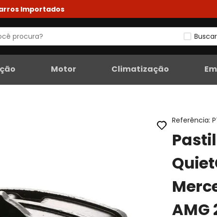
Carros Importados
Buscar
eção
Motor
Climatização
Em
Referência
:
P
Pasti
Quiet
Merc
AMG 2