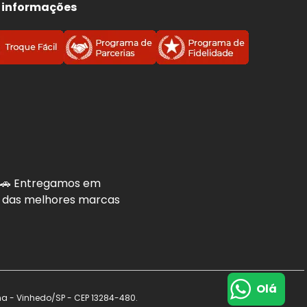
 informações
. 🚗 Entregamos em
is das melhores marcas
Olá
na - Vinhedo/SP - CEP 13284-480.