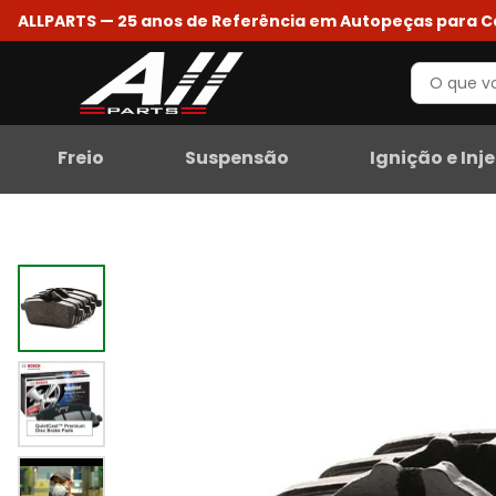
ALLPARTS — 25 anos de Referência em Autopeças para 
Freio
Suspensão
Ignição e Inj