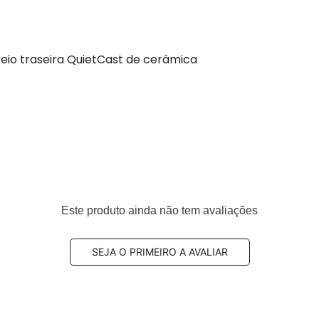
reio traseira QuietCast de cerâmica
Este produto ainda não tem avaliações
eiro
20, 0064204020, 0064204120, 0064206820, 0074207720
203420, A0064204020, A0064204120, A0064206820,
SEJA O PRIMEIRO A AVALIAR