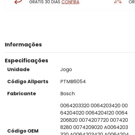
GRÁTIS 30 DIAS
CONFIRA
OR
Informações
Especificações
Unidade
Jogo
Código Allparts
PTMB6054
Fabricante
Bosch
0064203320 0064203420 00
64204020 0064204120 0064
206820 0074207720 007420
8280 0074209020 A0064203
Código OEM
320 A0064203420 A0064204