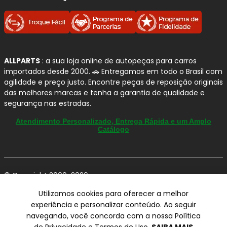
Quando e Por que substituir a
Pastilha Traseira QuietCast?
O desgaste natural das pastilhas reduz a capacidade de
ALLPARTS
: a sua loja online de autopeças para carros
frenagem e pode causar ruídos, superaquecimento e até
importados desde 2000. 🚗 Entregamos em todo o Brasil com
desgaste prematuro do disco. Ao substituir por um jogo
agilidade e preço justo. Encontre peças de reposição originais
novo, você recupera a eficiência original do freio e
das melhores marcas e tenha a garantia de qualidade e
melhora a dirigibilidade do seu
Mercedes-Benz E-250
.
segurança nas estradas.
Atendimento Personalizado, Entrega Rápida e um Amplo
Benefícios imediatos da troca:
Catálogo
Frenagens mais seguras
e previsíveis, com
menor distância de parada.
© Copyright 2000-2026
Redução de ruídos
(chiados) e vibrações ao
ALLPARTS Com. de Peças Automotivas Ltda.
frear.
Utilizamos cookies para oferecer a melhor
CNPJ 03.724.695/0001-42 - Av. Avelino Capellato, 450 - Santa
Proteção do disco:
evita riscos, sulcos e
experiência e personalizar conteúdo. Ao seguir
Claudina - Vinhedo/SP - CEP 13284-480.
superaquecimento por atrito irregular.
navegando, você concorda com a nossa Política
Conforto e estabilidade:
melhora o controle
Preços, condições de pagamento e frete exclusivos para compras via