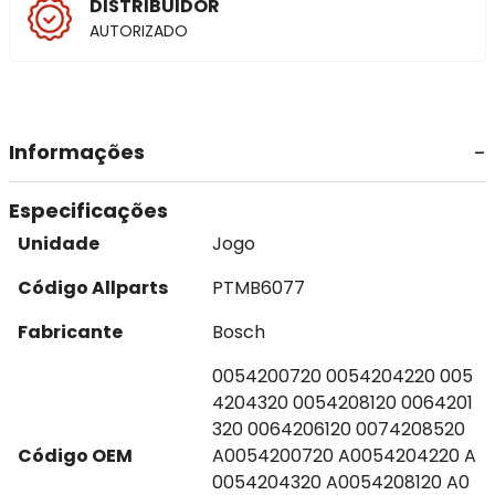
DISTRIBUIDOR
AUTORIZADO
Informações
Especificações
Unidade
Jogo
Código Allparts
PTMB6077
Fabricante
Bosch
0054200720 0054204220 005
4204320 0054208120 0064201
320 0064206120 0074208520
Código OEM
A0054200720 A0054204220 A
0054204320 A0054208120 A0