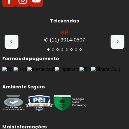
estável em diferentes condições de uso.
Maior durabilidade
em comparação a
pastilhas de compostos convencionais.
Televendas
Baixa geração de pó
, ajudando a manter as
rodas limpas por mais tempo.
SP
Baixo nível de ruído
, proporcionando maior
✆ (11) 3014-0507
conforto durante a frenagem.
Indicada para aplicações que utilizam
sistema de freio
Formas de pagamento
compatível
, a pastilha de freio cerâmica
Bosch
QuietCast
combina
tecnologia, segurança e conforto
,
atendendo aos padrões técnicos e de qualidade exigidos
pelo mercado automotivo.
Ambiente Seguro
Nota de Compatibilidade:
Esta pastilha segue
rigorosamente as medidas originais para os anos
2009,
2010, 2011, 2012, 2013, 2014, 2015 e 2016
. Sempre confira o
código original (OEM)
antes da compra para garantir o
encaixe perfeito.
Mais informações