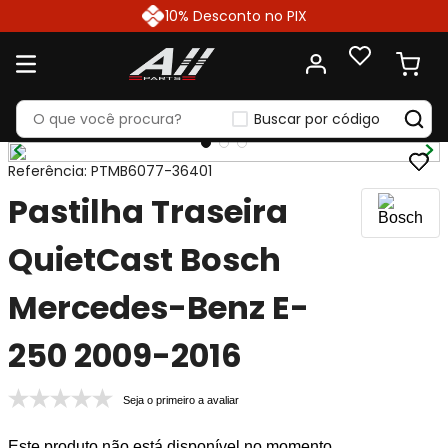
10% Desconto no PIX
Buscar por código
Referência
:
PTMB6077-36401
Pastilha Traseira
QuietCast Bosch
Mercedes-Benz E-
250 2009-2016
Seja o primeiro a avaliar
Este produto não está disponível no momento