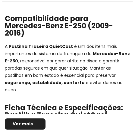
Compatibilidade para
Mercedes-Benz E-250 (2009-
2016)
A
Pastilha Traseira QuietCast
é um dos itens mais
importantes do sistema de frenagem do
Mercedes-Benz
E-250
, responsável por gerar atrito no disco e garantir
paradas seguras em qualquer situação. Manter as
pastilhas em bom estado é essencial para preservar
segurança, estabilidade, conforto
e evitar danos ao
disco.
Ficha Técnica e Especificações:
Pastilha Traseira QuietCast
Bosch
Ver mais