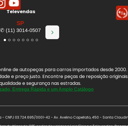
Televendas
SP
enor distância de parada.
✆ (11) 3014-0507
ear.
aquecimento por atrito irregular.
em curvas, chuva e frenagens de emergência.
 Automotivas
BOSCH
a online de autopeças para carros importados desde 2000
nhecidas do setor automotivo, com forte presença no
idade e preço justo. Encontre peças de reposição origina
vai além da frenagem e atende diferentes sistemas do
 qualidade e segurança nas estradas.
 desempenho no uso diário.
zado, Entrega Rápida e um Amplo Catálogo
- CNPJ 03.724.695/0001-42 - Av. Avelino Capellato, 450 - Santa Claudi
motiva e controle de qualidade rigoroso.
ernet utilizando CPF, podendo variar na Loja Física e Televendas. Preço