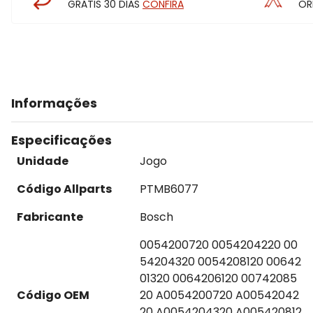
GRÁTIS 30 DIAS
CONFIRA
OR
Informações
Especificações
Unidade
Jogo
Código Allparts
PTMB6077
Fabricante
Bosch
0054200720 0054204220 00
54204320 0054208120 00642
01320 0064206120 00742085
Código OEM
20 A0054200720 A00542042
20 A0054204320 A005420812