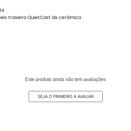
014
reio traseira QuietCast de cerâmica
Este produto ainda não tem avaliações
eiro
20, 0054204320, 0054208120, 0064201320, 0064206120,
4204320, A0054208120, A0064201320, A0064206120,
SEJA O PRIMEIRO A AVALIAR