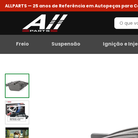
ALLPARTS — 25 anos de Referência em Autopeças para 
Freio
Suspensão
Ignição e Inj