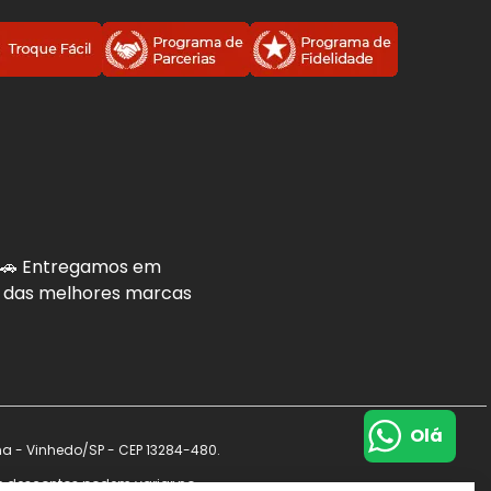
. 🚗 Entregamos em
is das melhores marcas
Olá
na - Vinhedo/SP - CEP 13284-480.
s e descontos podem variar no