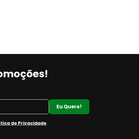
m
romoções!
a
Eu Quero!
ítica de Privacidade
.