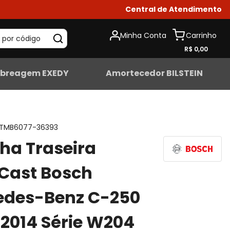
Central de Atendimento
Minha Conta
 por código
R$ 0,00
breagem EXEDY
Amortecedor BILSTEIN
TMB6077-36393
lha Traseira
Cast Bosch
edes-Benz C-250
2014 Série W204