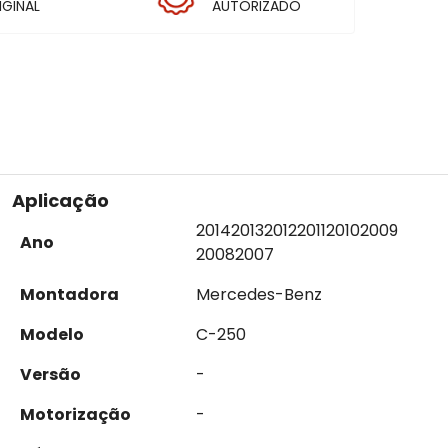
IGINAL
AUTORIZADO
Aplicação
2014
2013
2012
2011
2010
2009
Ano
2008
2007
Montadora
Mercedes-Benz
Modelo
C-250
Versão
-
Motorização
-