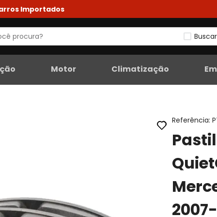
Carros Importados
Buscar
eção
Motor
Climatização
Em
Referência
:
P
Pasti
Quiet
Merc
2007-