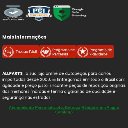
Qualidade e Procedência: Peças
Automotivas
BOSCH
A
BOSCH
é uma das marcas mais tradicionais e
Mais informações
reconhecidas do setor automotivo, com forte presença no
Brasil
e padrão global de engenharia. Seu portfólio vai
além da frenagem e atende diferentes sistemas do
veículo, com foco em
segurança
,
confiabilidade
e
desempenho no uso diário.
ALLPARTS
: a sua loja online de autopeças para carros
importados desde 2000. 🚗 Entregamos em todo o Brasil com
Por que confiamos na BOSCH?
agilidade e preço justo. Encontre peças de reposição originais
das melhores marcas e tenha a garantia de qualidade e
segurança nas estradas.
Marca referência:
tradição em tecnologia
automotiva e controle de qualidade rigoroso.
Atendimento Personalizado, Entrega Rápida e um Amplo
Amplo portfólio:
soluções para
freios
,
Catálogo
ignição
,
injeção
,
limpadores
,
filtros
e outros
componentes.