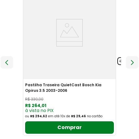
Pastilha Traseira QuietCast Bosch Kia
Opirus 3.5 2003-2006
R$
330
,
00
R$
264
,
01
à vista no PIX
ou
R$ 294,62
em até
10
x
de
R$ 29,46
no cartão
Comprar