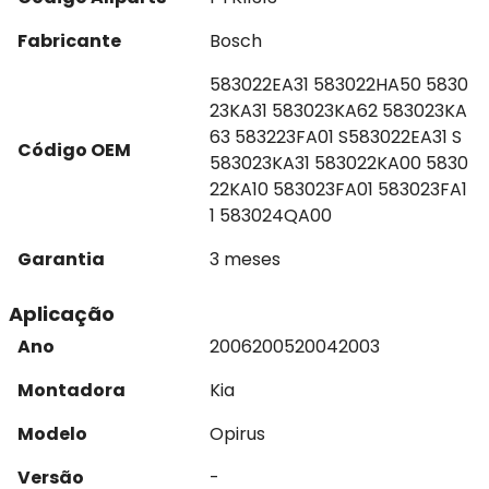
Fabricante
Bosch
583022EA31 583022HA50 5830
23KA31 583023KA62 583023KA
63 583223FA01 S583022EA31 S
Código OEM
583023KA31 583022KA00 5830
22KA10 583023FA01 583023FA1
1 583024QA00
Garantia
3 meses
Aplicação
Ano
2006
2005
2004
2003
Montadora
Kia
Modelo
Opirus
Versão
-