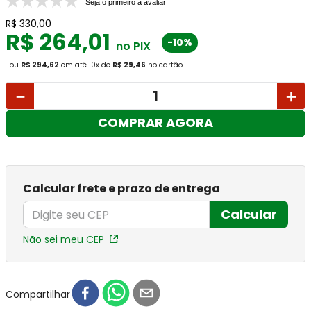
Seja o primeiro a avaliar
R$
330
,
00
R$
264
,
01
-10%
no PIX
ou
R$ 294,62
em até
10
x
de
R$ 29,46
no cartão
－
＋
COMPRAR AGORA
Calcular frete e prazo de entrega
Calcular
Não sei meu CEP
Compartilhar