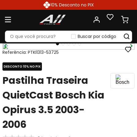
10% Desconto no PIX
Buscar por código
Referência
:
PTKI1313-53725
DESCONTO 10% NO PIX
Pastilha Traseira
QuietCast Bosch Kia
Opirus 3.5 2003-
2006