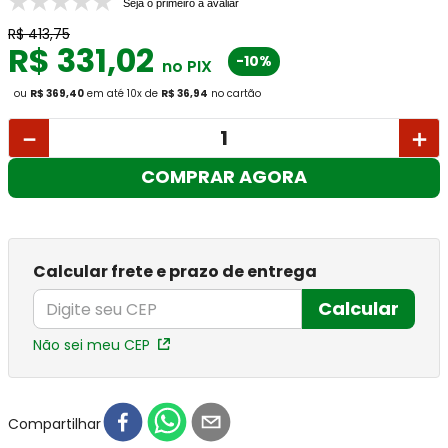
Seja o primeiro a avaliar
R$
413
,
75
R$
331
,
02
-10%
no PIX
ou
R$ 369,40
em até
10
x
de
R$ 36,94
no cartão
－
＋
COMPRAR AGORA
Calcular frete e prazo de entrega
Calcular
Não sei meu CEP
Compartilhar