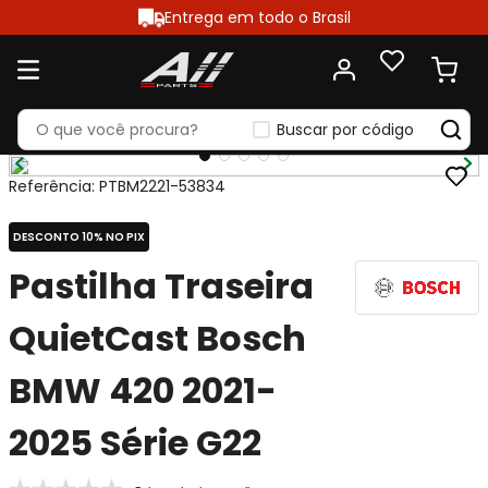
Entrega em todo o Brasil
Buscar por código
Referência
:
PTBM2221-53834
DESCONTO 10% NO PIX
Pastilha Traseira
QuietCast Bosch
BMW 420 2021-
2025 Série G22