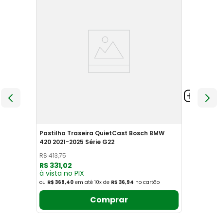
Pastilha Traseira QuietCast Bosch BMW
420 2021-2025 Série G22
R$
413
,
75
R$
331
,
02
à vista no PIX
ou
R$ 369,40
em até
10
x
de
R$ 36,94
no cartão
Comprar