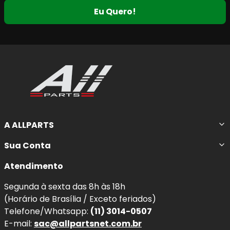
proporciona uma
redução de ruído notável
. A
camada
Eu Quero!
protetora de transferência
aumenta a vida útil da
almofada e do rotor, enquanto a
redução da poeira dos
freios
significa discos mais limpos por mais tempo.
Principais Características da Pastilha
de Freio Cerâmica
Desgaste de atrito reduzido
e
baixa
emissão de poeira
.
A ALLPARTS
Redução do desgaste da pastilha e do
Sua Conta
disco de freio
, garantindo uma vida útil mais
longa dos componentes do sistema de freio.
Atendimento
Nota de Compatibilidade:
Esta pastilha segue
Segunda à sexta das 8h às 18h
rigorosamente as medidas originais para os anos
2021,
(Horário de Brasília / Exceto feriados)
2022, 2023, 2024 e 2025
. Sempre confira o
código
Telefone/Whatsapp:
(11) 3014-0507
original (OEM)
antes da compra para garantir o encaixe
E-mail:
sac@allpartsnet.com.br
perfeito.