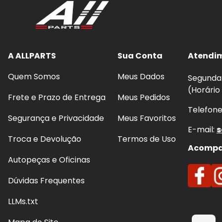
Quando e Por que substituir a Pa
O desgaste natural das pastilhas reduz a capacida
até desgaste prematuro do disco. Ao substituir por um
A ALLPARTS
Sua Conta
Atendi
melhora a dirigibilidade do seu
Chrysler Grand Car
Quem Somos
Meus Dados
Segunda 
(Horário
Benefícios imediatos da troca:
Frete e Prazo de Entrega
Meus Pedidos
Telefon
Frenagens mais seguras
e previsíveis, com m
Segurança e Privacidade
Meus Favoritos
Redução de ruídos
(chiados) e vibrações ao fr
E-mail:
s
Troca e Devolução
Termos de Uso
Proteção do disco:
evita riscos, sulcos e super
Acompan
Conforto e estabilidade:
melhora o controle 
Autopeças e Oficinas
Dúvidas Frequentes
LLMs.txt