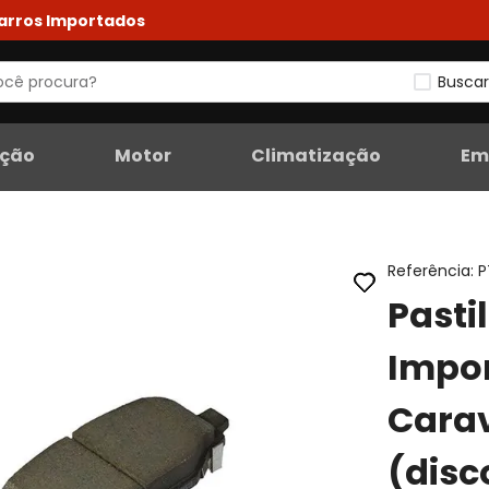
Carros Importados
Buscar
eção
Motor
Climatização
Em
Referência
:
P
Pasti
Impor
Carav
(dis