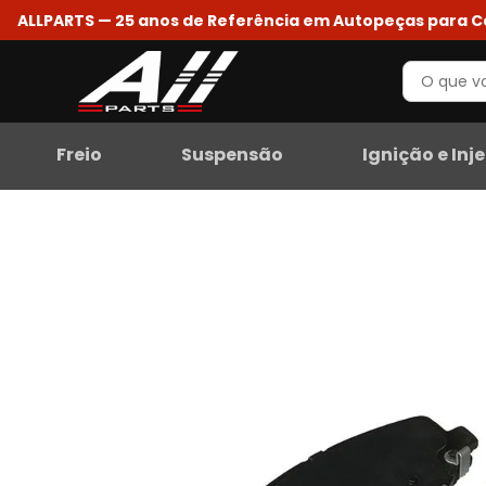
ALLPARTS — 25 anos de Referência em Autopeças para 
Freio
Suspensão
Ignição e Inj