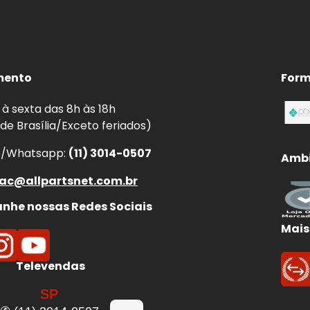
stilha Traseira Cerâmica?
de de frenagem e pode causar ruídos, superaquecimento 
 jogo novo, você recupera a eficiência original do freio 
mento
Form
avan
.
à sexta das 8h às 18h
 de Brasília/Exceto feriados)
e/Whatsapp:
(11) 3014-0507
Ambi
enor distância de parada.
ear.
ac@allpartsnet.com.br
aquecimento por atrito irregular.
he nossas Redes Sociais
em curvas, chuva e frenagens de emergência.
Mais
Televendas
SP