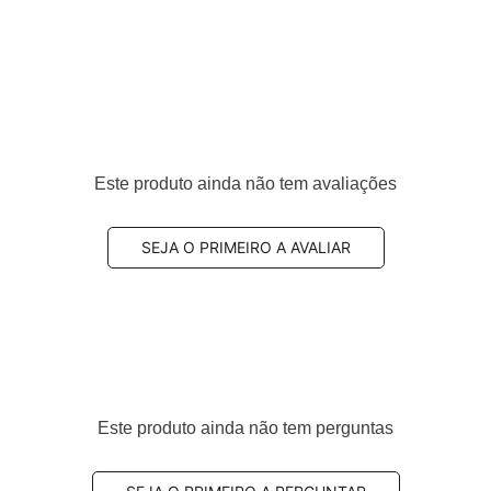
Este produto ainda não tem avaliações
eiro
SEJA O PRIMEIRO A AVALIAR
lvido para veículos que exigem
alto desempenho de
Este produto ainda não tem perguntas
e resíduos
nas rodas.
renagem progressiva e eficiente
, além de contribuir