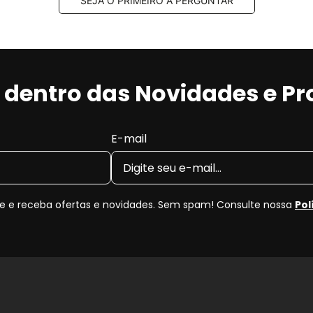
SEJA O PRIMEIRO A PERGUNTAR
va de fuligem
, características valorizadas tanto no uso
tilha de Freio Cerâmica
r dentro das Novidades e P
estável em diferentes condições de uso.
as de compostos convencionais.
E-mail
odas limpas por mais tempo.
onforto durante a frenagem.
eio compatível
, a pastilha de freio cerâmica combina
 e receba ofertas e novidades. Sem spam! Consulte nossa
Pol
 padrões técnicos e de qualidade exigidos pelo mercado
osamente as medidas originais para os anos
2012, 2013,
iginal (OEM)
antes da compra para garantir o encaixe