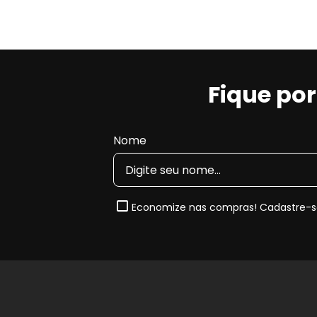
para o
controle de ruídos
e a
redução significati
urbano quanto em rodovias.
Principais Características da Pas
Fique po
Maior eficiência de frenagem
, com resposta 
Maior durabilidade
em comparação a pastilh
Nome
Baixa geração de pó
, ajudando a manter as r
Baixo nível de ruído
, proporcionando maior c
Indicada para aplicações que utilizam
sistema de fr
Economize nas compras! Cadastre-se
tecnologia, segurança e conforto
, atendendo aos
automotivo.
Nota de Compatibilidade:
Esta pastilha segue rigor
2014, 2015, 2016 e 2017
. Sempre confira o
código or
perfeito.