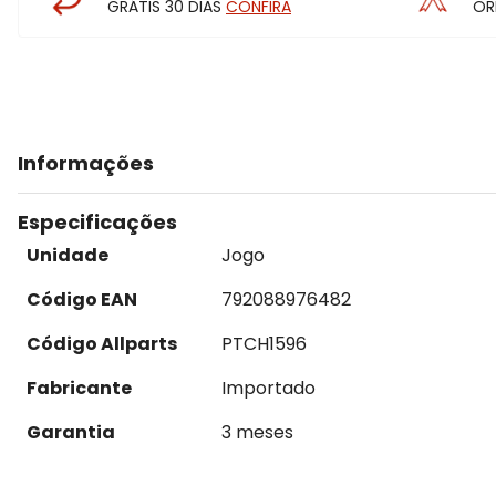
GRÁTIS 30 DIAS
CONFIRA
OR
Informações
Especificações
Unidade
Jogo
Código EAN
792088976482
Código Allparts
PTCH1596
Fabricante
Importado
Garantia
3 meses