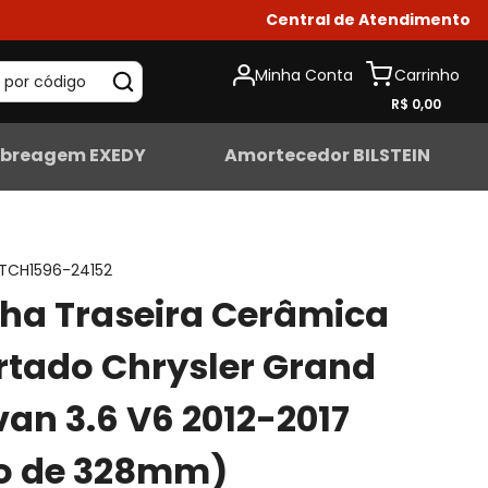
Central de Atendimento
Minha Conta
 por código
R$ 0,00
breagem EXEDY
Amortecedor BILSTEIN
TCH1596-24152
lha Traseira Cerâmica
tado Chrysler Grand
an 3.6 V6 2012-2017
co de 328mm)