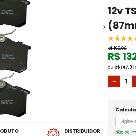
12v T
(87m
R$
165
,
00
R$
13
ou
R$ 147,31
－
Calcula
RODUTO
DISTRIBUIDOR
Não sei 