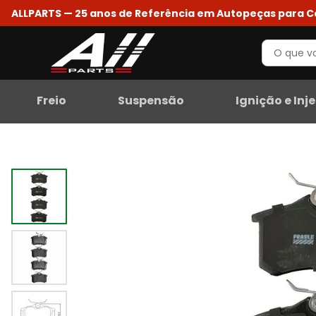
ALLPARTS — 25 anos de Referência em Autopeças para 
Freio
Suspensão
Ignição e Inj