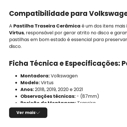
Compatibilidade para Volkswagen
A
Pastilha Traseira Cerâmica
é um dos itens mais
Virtus
, responsável por gerar atrito no disco e gar
pastilhas em bom estado é essencial para preserva
disco.
Ficha Técnica e Especificações: P
Montadora:
Volkswagen
Modelo:
Virtus
Anos:
2018, 2019, 2020 e 2021
Observações técnicas:
- (87mm)
Posição de Montagem:
Traseira
Tipo de produto:
Jogo de pastilhas de freio
Ver mais
Marca/Fabricante:
FRAS-LE
Linha:
Ceramaxx