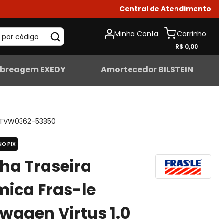
Central de Atendimento
Minha Conta
 por código
R$ 0,00
breagem EXEDY
Amortecedor BILSTEIN
TVW0362-53850
NO PIX
lha Traseira
ica Fras-le
wagen Virtus 1.0