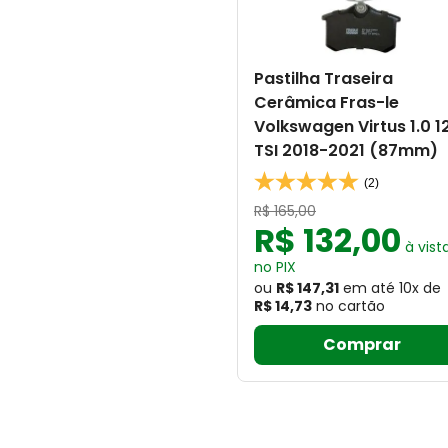
Pastilha Traseira
Cerâmica Fras-le
Volkswagen Virtus 1.0 1
TSI 2018-2021 (87mm)
(2)
R$
165
,
00
R$
132
,
00
à vist
no PIX
ou
R$ 147,31
em até
10
x
de
R$ 14,73
no cartão
Comprar