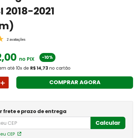
SI 2018-2021
m)
2 avaliações
2
,
00
-10%
no PIX
em até
10
x
de
R$ 14,73
no cartão
＋
COMPRAR AGORA
r frete e prazo de entrega
Calcular
meu CEP