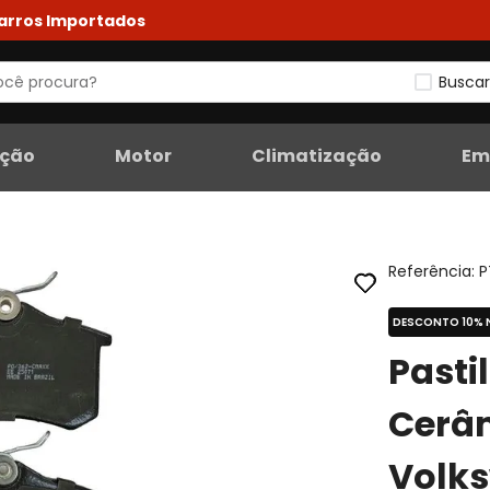
Carros Importados
Buscar
eção
Motor
Climatização
Em
Referência
:
P
DESCONTO 10% 
Pasti
Cerâm
Volks