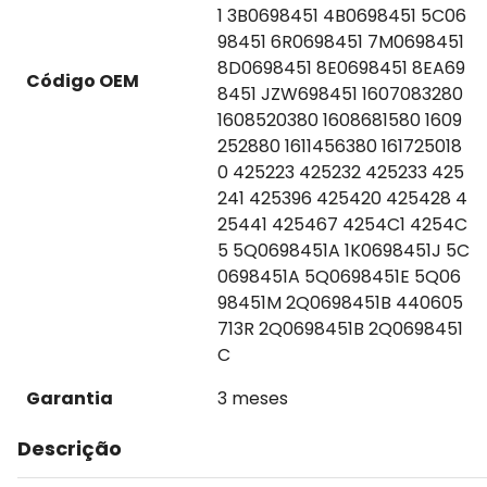
1 3B0698451 4B0698451 5C06
98451 6R0698451 7M0698451
8D0698451 8E0698451 8EA69
Código OEM
8451 JZW698451 1607083280
1608520380 1608681580 1609
252880 1611456380 161725018
0 425223 425232 425233 425
241 425396 425420 425428 4
25441 425467 4254C1 4254C
5 5Q0698451A 1K0698451J 5C
0698451A 5Q0698451E 5Q06
98451M 2Q0698451B 440605
713R 2Q0698451B 2Q0698451
C
Garantia
3 meses
Descrição