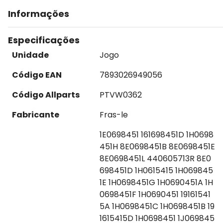
Informações
Especificações
Unidade
Jogo
Código EAN
7893026949056
Código Allparts
PTVW0362
Fabricante
Fras-le
1E0698451 161698451D 1H0698
451H 8E0698451B 8E0698451E
8E0698451L 440605713R 8E0
698451D 1H0615415 1H069845
1E 1H0698451G 1H0690451A 1H
0698451F 1H0690451 19161541
5A 1H0698451C 1H0698451B 19
1615415D 1H0698451 1J069845