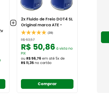
2x Fluido de Freio DOT4 SL
Original marca ATE -
2v
(39)
R$
63
,
57
R$
50
,
86
à vista no
PIX
ou
R$ 56,76
em até
5
x
de
a
R$ 11,35
no cartão
Comprar