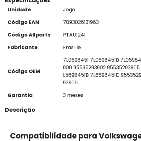
Especificações
Unidade
Jogo
Código EAN
7893026131963
Código Allparts
PTAU1241
Fabricante
Fras-le
7L0698451 7L0698451B 7L06984
900 95535293902 95535293905
Código OEM
L5698451B 7L6698451D 9553529
93906
Garantia
3 meses
Descrição
Compatibilidade para Volkswage