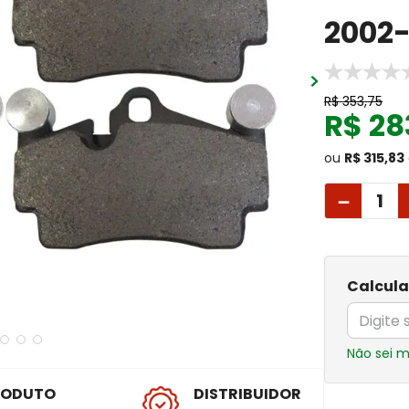
2002-
R$
353
,
75
R$
28
ou
R$ 315,83
－
Calcula
Não sei 
RODUTO
DISTRIBUIDOR