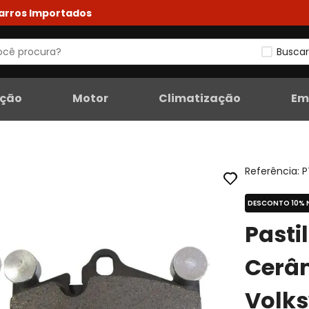
Carros Importados
Buscar
eção
Motor
Climatização
Em
Referência
:
P
DESCONTO 10% 
Pasti
Cerâm
Volk