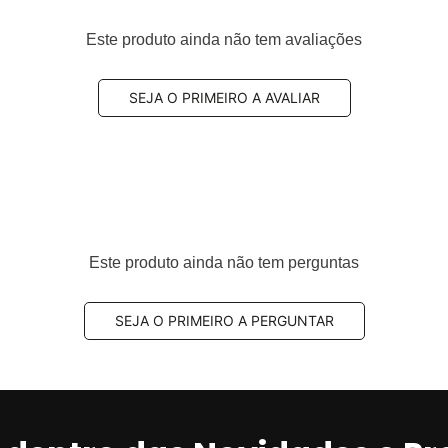
Este produto ainda não tem avaliações
eiro
, 7L0698451H, 7L6698451A, 95535293900, 95535293902,
SEJA O PRIMEIRO A AVALIAR
51B, 7L6698451D, 95535293901, 95535293903,
-le Ceramaxx
Este produto ainda não tem perguntas
um produto da linha
premium da Fras-le
, desenvolvida
enagem
,
conforto acústico
SEJA O PRIMEIRO A PERGUNTAR
e
menor geração de
proporciona
resposta de frenagem progressiva e
ídos
e a
redução significativa de resíduos nas rodas
,
nto em rodovias.