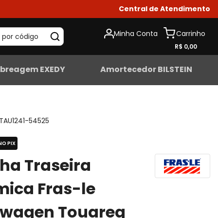
Central de Atendimento
Minha Conta
 por código
R$ 0,00
breagem EXEDY
Amortecedor BILSTEIN
TAU1241-54525
NO PIX
lha Traseira
ica Fras-le
swagen Touareg