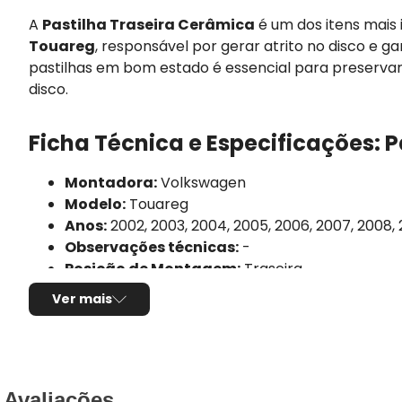
A
Pastilha Traseira Cerâmica
é um dos itens mais
Touareg
, responsável por gerar atrito no disco e g
pastilhas em bom estado é essencial para preserva
disco.
Ficha Técnica e Especificações: P
Montadora:
Volkswagen
Modelo:
Touareg
Anos:
2002, 2003, 2004, 2005, 2006, 2007, 2008, 
Observações técnicas:
-
Posição de Montagem:
Traseira
Tipo de produto:
Jogo de pastilhas de freio
Ver mais
Marca/Fabricante:
FRAS-LE
Linha:
Ceramaxx
Sistema de freio compatível:
Brembo
Composto da pastilha:
Cerâmica
Altura:
73,1mm
Avaliações