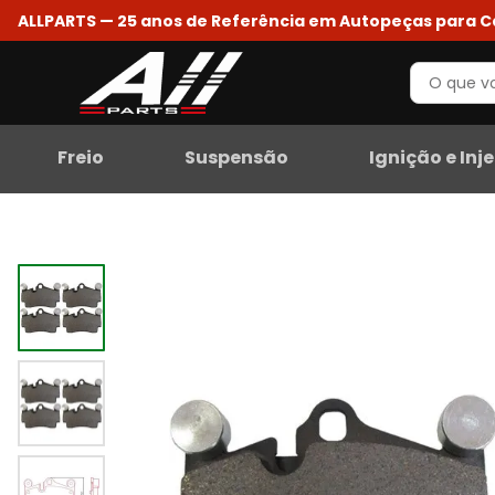
ALLPARTS — 25 anos de Referência em Autopeças para 
Freio
Suspensão
Ignição e Inj