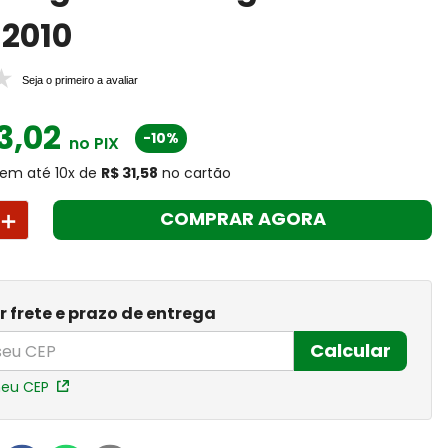
2010
Seja o primeiro a avaliar
3
,
02
-10%
no PIX
em até
10
x
de
R$ 31,58
no cartão
＋
COMPRAR AGORA
r frete e prazo de entrega
Calcular
meu CEP