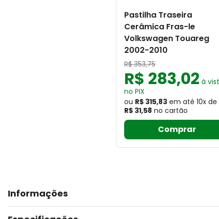
Pastilha Traseira
Cerâmica Fras-le
Volkswagen Touareg
2002-2010
R$
353
,
75
R$
283
,
02
à vis
no PIX
ou
R$ 315,83
em até
10
x
de
R$ 31,58
no cartão
Comprar
Informações