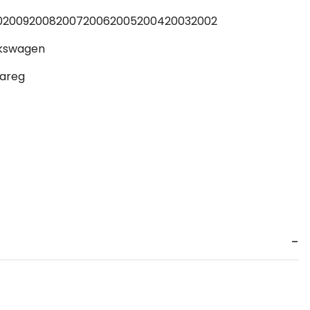
0
2009
2008
2007
2006
2005
2004
2003
2002
kswagen
areg