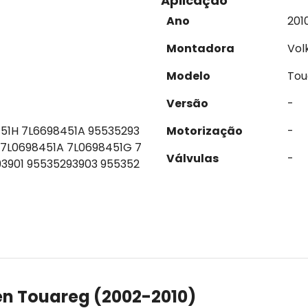
Aplicação
Ano
201
Montadora
Vol
Modelo
Tou
Versão
-
51H 7L6698451A 95535293
Motorização
-
 7L0698451A 7L0698451G 7
Válvulas
-
3901 95535293903 955352
n Touareg (2002-2010)