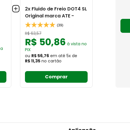
2x Fluido de Freio DOT4 SL
Original marca ATE -
(39)
R$
63
,
57
R$
50
,
86
à vista no
ta
PIX
ou
R$ 56,76
em até
5
x
de
R$ 11,35
no cartão
Comprar